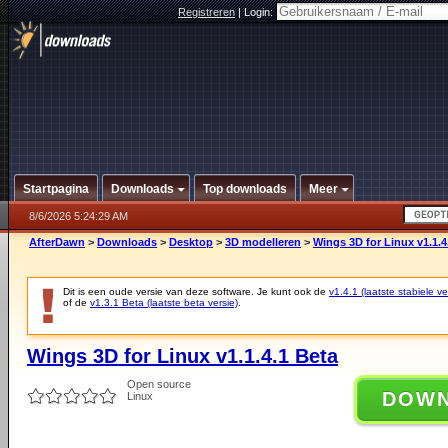
Registreren
|
Login:
Startpagina
Downloads
Top downloads
Meer
8/6/2026 5:24:29 AM
AfterDawn
>
Downloads
>
Desktop
>
3D modelleren
>
Wings 3D for Linux v1.1.4
Dit is een oude versie van deze software. Je kunt ook de
v1.4.1 (laatste stabiele ve
of de
v1.3.1 Beta (laatste beta versie)
.
Wings 3D for Linux v1.1.4.1 Beta
Open source
DOW
Linux