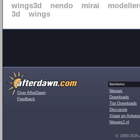
wings3d
nendo
mirai
modeller
3d
wings
Sections:
Nieuws
Over AfterDawn
Downloads
Feedback
Top Downloads
Discussie
Vraag en Antwoo
Nieuws2.nl
© 1999-2026