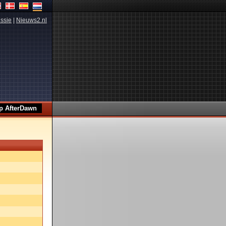
ssie
|
Nieuws2.nl