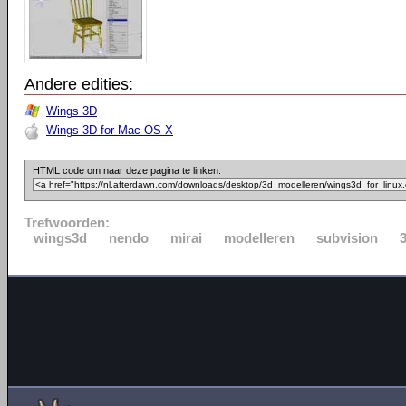
Andere edities:
Wings 3D
Wings 3D for Mac OS X
HTML code om naar deze pagina te linken:
Trefwoorden:
wings3d
nendo
mirai
modelleren
subvision