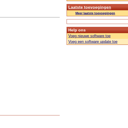
Laatste toevoegingen
Meer laatste toevoegingen
Help ons
Voeg nieuwe software toe
Voeg een software update toe