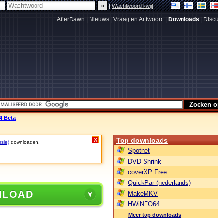
|
Wachtwoord kwijt
AfterDawn
|
Nieuws
|
Vraag en Antwoord
|
Downloads
|
Discu
4 Beta
Top downloads
X
rsie)
downloaden.
Spotnet
DVD Shrink
coverXP Free
QuickPar (nederlands)
NLOAD
MakeMKV
HWiNFO64
Meer top downloads