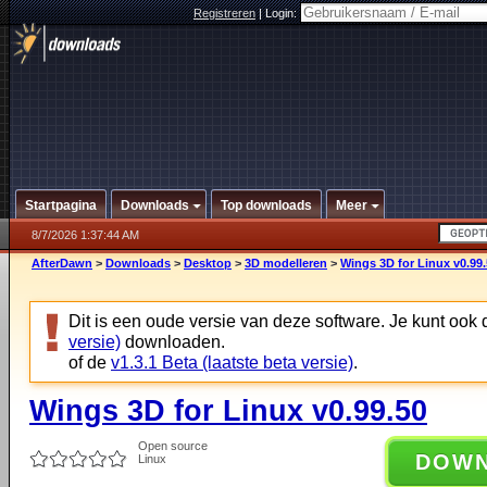
Registreren
|
Login:
Startpagina
Downloads
Top downloads
Meer
8/7/2026 1:37:44 AM
AfterDawn
>
Downloads
>
Desktop
>
3D modelleren
>
Wings 3D for Linux v0.99
Dit is een oude versie van deze software. Je kunt ook
versie)
downloaden.
of de
v1.3.1 Beta (laatste beta versie)
.
Wings 3D for Linux v0.99.50
Open source
DOW
Linux