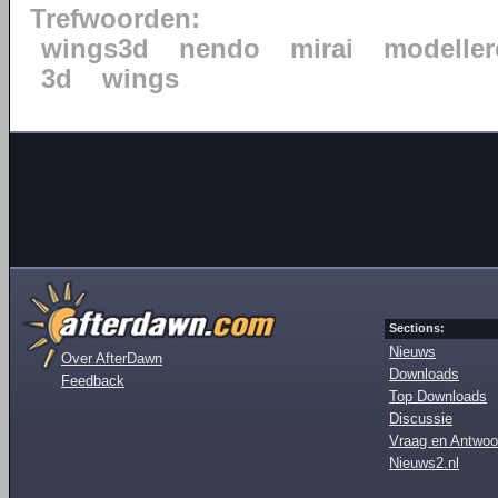
Trefwoorden:
wings3d
nendo
mirai
modeller
3d
wings
Sections:
Nieuws
Over AfterDawn
Downloads
Feedback
Top Downloads
Discussie
Vraag en Antwoo
Nieuws2.nl