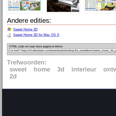
Andere edities:
Sweet Home 3D
Sweet Home 3D for Mac OS X
HTML code om naar deze pagina te linken:
Trefwoorden:
sweet
home
3d
interieur
ont
2d