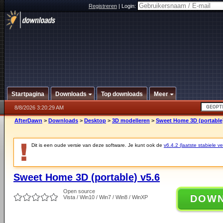
Registreren
|
Login:
Startpagina
Downloads
Top downloads
Meer
8/8/2026 3:20:29 AM
AfterDawn
>
Downloads
>
Desktop
>
3D modelleren
>
Sweet Home 3D (portable)
Dit is een oude versie van deze software. Je kunt ook de
v6.4.2 (laatste stabiele ve
Sweet Home 3D (portable) v5.6
Open source
DOW
Vista / Win10 / Win7 / Win8 / WinXP