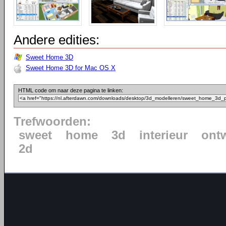
Andere edities:
Sweet Home 3D
Sweet Home 3D for Mac OS X
HTML code om naar deze pagina te linken:
Trefwoorden:
sweet
home
3d
interieur
ont
2d