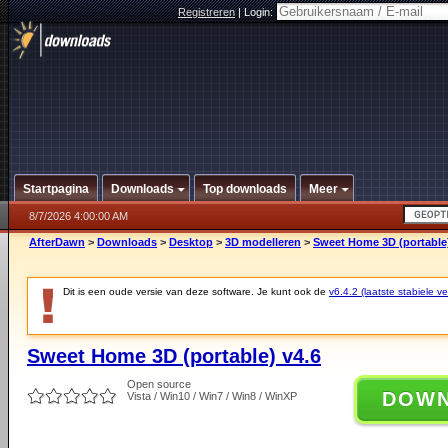
Registreren
|
Login:
Startpagina
Downloads
Top downloads
Meer
8/7/2026 4:00:00 AM
AfterDawn
>
Downloads
>
Desktop
>
3D modelleren
>
Sweet Home 3D (portable)
Dit is een oude versie van deze software. Je kunt ook de
v6.4.2 (laatste stabiele ve
Sweet Home 3D (portable) v4.6
Open source
DOW
Vista / Win10 / Win7 / Win8 / WinXP