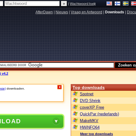
|
Wachtwoord kwijt
AfterDawn
|
Nieuws
|
Vraag en Antwoord
|
Downloads
|
Discu
 v4.2
Top downloads
X
rsie)
downloaden.
Spotnet
DVD Shrink
coverXP Free
QuickPar (nederlands)
NLOAD
MakeMKV
HWiNFO64
Meer top downloads