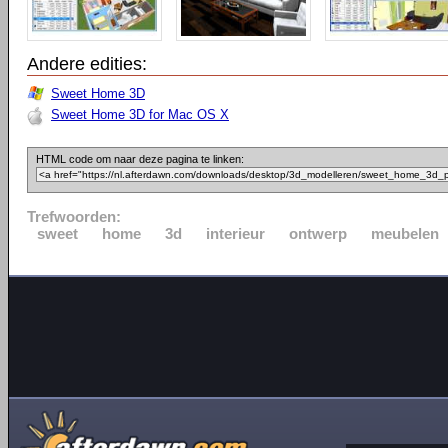
Andere edities:
Sweet Home 3D
Sweet Home 3D for Mac OS X
HTML code om naar deze pagina te linken:
Trefwoorden:
sweet
home
3d
interieur
ontwerp
meubelen