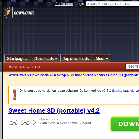
Registreren
|
Login:
Startpagina
Downloads
Top downloads
Meer
8/7/2026 6:52:38 PM
AfterDawn
>
Downloads
>
Desktop
>
3D modelleren
>
Sweet Home 3D (portable)
Dit is een oude versie van deze software. Je kunt ook de
v6.4.2 (laatste stabiele ve
Sweet Home 3D (portable) v4.2
Open source
DOW
Vista / Win10 / Win7 / Win8 / WinXP