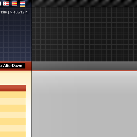
ssie
|
Nieuws2.nl