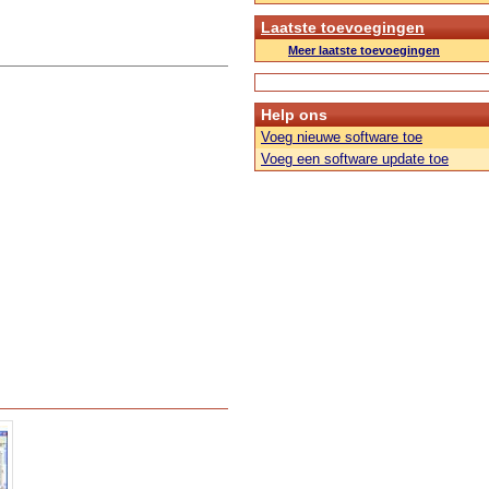
Laatste toevoegingen
Meer laatste toevoegingen
Help ons
Voeg nieuwe software toe
Voeg een software update toe