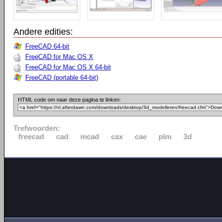
Andere edities:
FreeCAD 64-bit
FreeCAD for Mac OS X
FreeCAD for Mac OS X 64-bit
FreeCAD (portable 64-bit)
HTML code om naar deze pagina te linken:
Trefwoorden:
freecad
cad
mcad
cax
cae
plm
3d