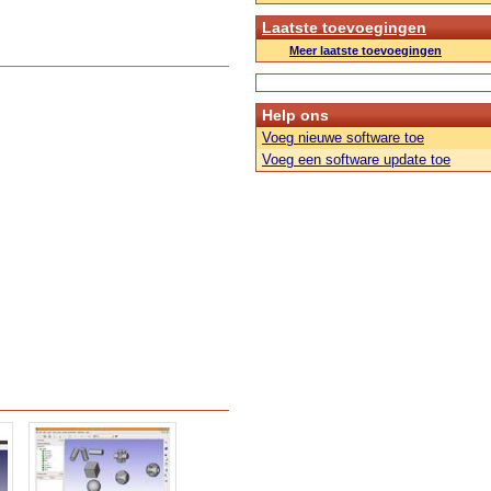
Laatste toevoegingen
Meer laatste toevoegingen
Help ons
Voeg nieuwe software toe
Voeg een software update toe