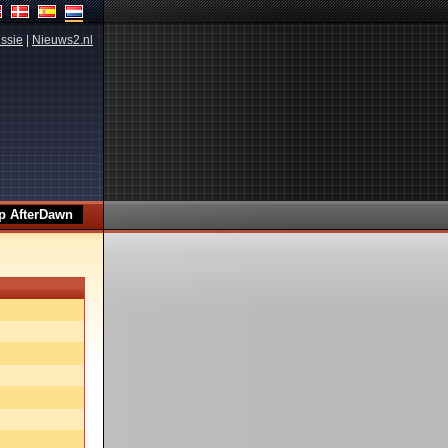
ssie
|
Nieuws2.nl