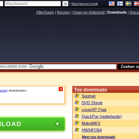
|
Wachtwoord kwijt
AfterDawn
|
Nieuws
|
Vraag en Antwoord
|
Downloads
|
Discu
Top downloads
X
ersie)
downloaden.
Spotnet
DVD Shrink
coverXP Free
QuickPar (nederlands)
NLOAD
MakeMKV
HWiNFO64
Meer top downloads