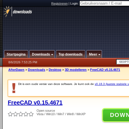
Registreren
|
Login:
Startpagina
Downloads
Top downloads
Meer
8/6/2026 7:53:25 PM
AfterDawn
>
Downloads
>
Desktop
>
3D modelleren
>
FreeCAD v0.15.4671
Dit is een oude versie van deze software. Je kunt ook de
v0.18.3 (laatste stabiele v
FreeCAD v0.15.4671
Open source
DOW
Vista / Win10 / Win7 / Win8 / WinXP