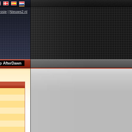
ssie
|
Nieuws2.nl