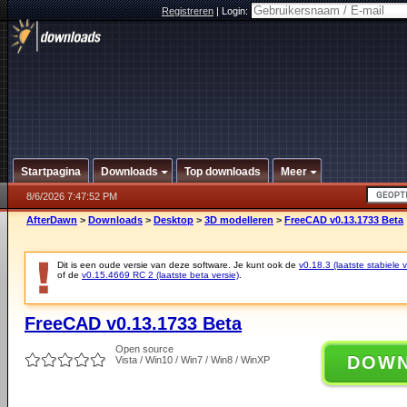
Registreren
|
Login:
Startpagina
Downloads
Top downloads
Meer
8/6/2026 7:47:52 PM
AfterDawn
>
Downloads
>
Desktop
>
3D modelleren
>
FreeCAD v0.13.1733 Beta
Dit is een oude versie van deze software. Je kunt ook de
v0.18.3 (laatste stabiele v
of de
v0.15.4669 RC 2 (laatste beta versie)
.
FreeCAD v0.13.1733 Beta
Open source
DOW
Vista / Win10 / Win7 / Win8 / WinXP