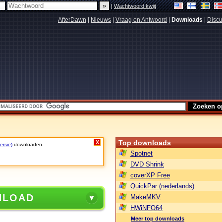
|
Wachtwoord kwijt
AfterDawn
|
Nieuws
|
Vraag en Antwoord
|
Downloads
|
Discu
Top downloads
X
ersie)
downloaden.
Spotnet
DVD Shrink
coverXP Free
QuickPar (nederlands)
NLOAD
MakeMKV
HWiNFO64
Meer top downloads