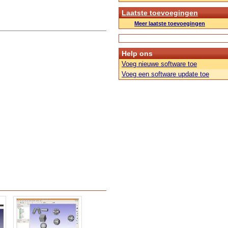
Laatste toevoegingen
Meer laatste toevoegingen
Help ons
Voeg nieuwe software toe
Voeg een software update toe