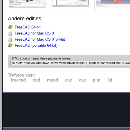
Andere edities:
FreeCAD 64-bit
FreeCAD for Mac OS X
FreeCAD for Mac OS X 64-bit
FreeCAD (portable 64-bit)
HTML code om naar deze pagina te linken:
Trefwoorden:
freecad
cad
mcad
cax
cae
plm
3d