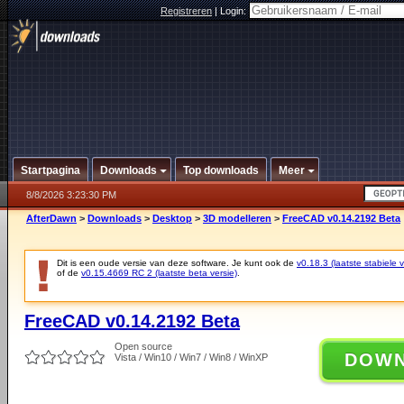
Registreren
|
Login:
Startpagina
Downloads
Top downloads
Meer
8/8/2026 3:23:30 PM
AfterDawn
>
Downloads
>
Desktop
>
3D modelleren
>
FreeCAD v0.14.2192 Beta
Dit is een oude versie van deze software. Je kunt ook de
v0.18.3 (laatste stabiele v
of de
v0.15.4669 RC 2 (laatste beta versie)
.
FreeCAD v0.14.2192 Beta
Open source
DOW
Vista / Win10 / Win7 / Win8 / WinXP