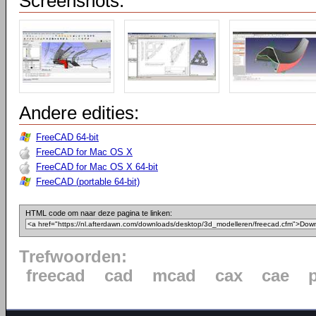
Screenshots:
Andere edities:
FreeCAD 64-bit
FreeCAD for Mac OS X
FreeCAD for Mac OS X 64-bit
FreeCAD (portable 64-bit)
HTML code om naar deze pagina te linken:
Trefwoorden:
freecad
cad
mcad
cax
cae