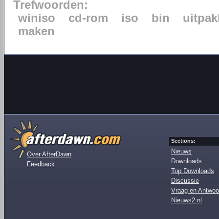
Trefwoorden:
winiso
cd-rom
iso
bin
uitpa
maken
Sections:
Nieuws
Over AfterDawn
Downloads
Feedback
Top Downloads
Discussie
Vraag en Antwoo
Nieuws2.nl