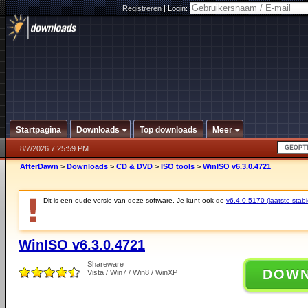
Registreren
|
Login:
Startpagina
Downloads
Top downloads
Meer
8/7/2026 7:25:59 PM
AfterDawn
>
Downloads
>
CD & DVD
>
ISO tools
>
WinISO v6.3.0.4721
Dit is een oude versie van deze software. Je kunt ook de
v6.4.0.5170 (laatste stabi
WinISO v6.3.0.4721
Shareware
DOW
Vista / Win7 / Win8 / WinXP