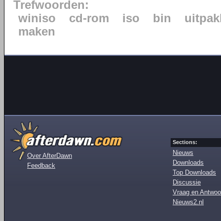
Trefwoorden:
winiso
cd-rom
iso
bin
uitpa
maken
Sections:
Nieuws
Over AfterDawn
Downloads
Feedback
Top Downloads
Discussie
Vraag en Antwoo
Nieuws2.nl