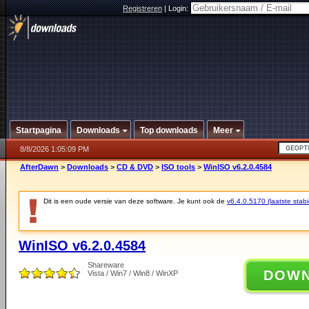
Registreren
|
Login:
Startpagina
Downloads
Top downloads
Meer
8/8/2026 1:05:09 PM
AfterDawn
>
Downloads
>
CD & DVD
>
ISO tools
>
WinISO v6.2.0.4584
Dit is een oude versie van deze software. Je kunt ook de
v6.4.0.5170 (laatste stabi
WinISO v6.2.0.4584
Shareware
DOW
Vista / Win7 / Win8 / WinXP