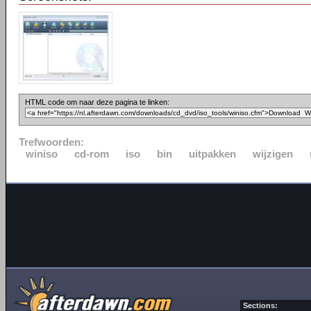
HTML code om naar deze pagina te linken:
Trefwoorden:
winiso
cd-rom
iso
bin
uitpakken
wijzigen
Sections: