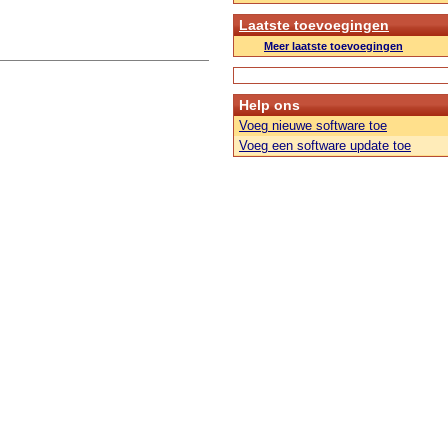
Laatste toevoegingen
Meer laatste toevoegingen
Help ons
Voeg nieuwe software toe
Voeg een software update toe