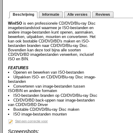
Beschrijving
Informatie
Alle versies
Reviews
WinISO
is een professionele CD/DVD/Blu-ray Disc
imagebestandstool waarmee je ISO-bestanden en
andere image-bestanden kunt openen, aanmaken,
bewerken, uitpakken, mounten en converteren. Het
kan ook bootable CD/DVD/BD's maken en ISO-
bestanden branden naar CD/DVD/Blu-ray Disc.
Bovendien kan deze tool bijna alle soorten
CD/DVD/BD imagebestanden verwerken, inclusief
ISO en BIN.
FEATURES
Openen en bewerken van ISO-bestanden
Uitpakken ISO- en CD/DVD/Blu-ray Disc image-
bestanden
Converteren van image-bestanden tussen
ISO/BIN en andere formaten
ISO-bestanden branden op CD/DVD/Blu-ray Disc
CD/DVD/BD back-uppen naar image-bestanden
van CD/DVD/BD Driver
Bootable CD/DVD/Blu-ray Disc maken
ISO image-bestanden mounten
Stel een correctie voor
Screenshots: