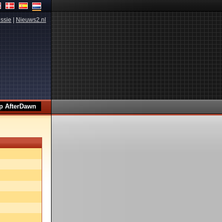
ssie
|
Nieuws2.nl