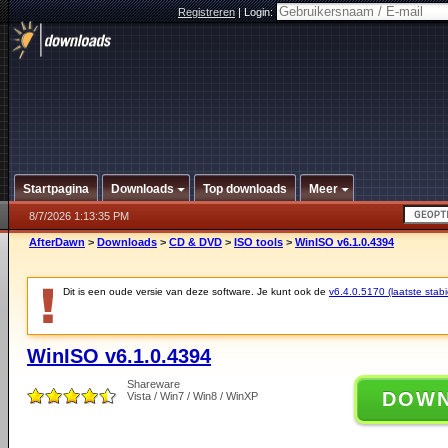
Registreren
|
Login:
Startpagina
Downloads
Top downloads
Meer
8/7/2026 1:13:35 PM
AfterDawn
>
Downloads
>
CD & DVD
>
ISO tools
>
WinISO v6.1.0.4394
Dit is een oude versie van deze software. Je kunt ook de
v6.4.0.5170 (laatste stabi
WinISO v6.1.0.4394
Shareware
DOW
Vista / Win7 / Win8 / WinXP