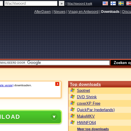
|
Wachtwoord kwijt
AfterDawn
|
Nieuws
|
Vraag en Antwoord
|
Downloads
|
Discu
Top downloads
X
ele versie)
downloaden.
Spotnet
DVD Shrink
coverXP Free
QuickPar (nederlands)
NLOAD
MakeMKV
HWiNFO64
Meer top downloads