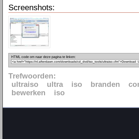
Screenshots:
HTML code om naar deze pagina te linken:
Trefwoorden:
ultraiso
ultra
iso
branden
co
bewerken
iso