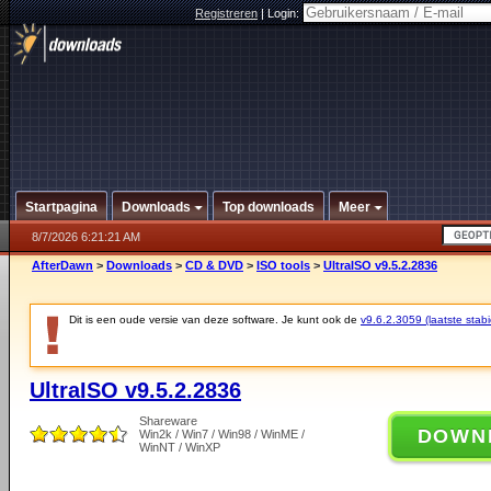
Registreren
|
Login:
Startpagina
Downloads
Top downloads
Meer
8/7/2026 6:21:21 AM
AfterDawn
>
Downloads
>
CD & DVD
>
ISO tools
>
UltraISO v9.5.2.2836
Dit is een oude versie van deze software. Je kunt ook de
v9.6.2.3059 (laatste stabi
UltraISO v9.5.2.2836
Shareware
DOWN
Win2k / Win7 / Win98 / WinME /
WinNT / WinXP