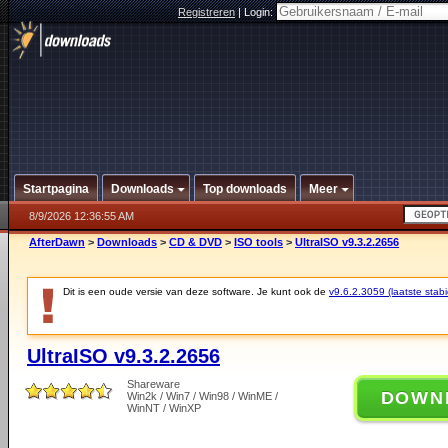
Registreren
|
Login:
Startpagina
Downloads
Top downloads
Meer
8/9/2026 12:36:55 AM
AfterDawn
>
Downloads
>
CD & DVD
>
ISO tools
>
UltraISO v9.3.2.2656
Dit is een oude versie van deze software. Je kunt ook de
v9.6.2.3059 (laatste stabi
UltraISO v9.3.2.2656
Shareware
DOWN
Win2k / Win7 / Win98 / WinME /
WinNT / WinXP