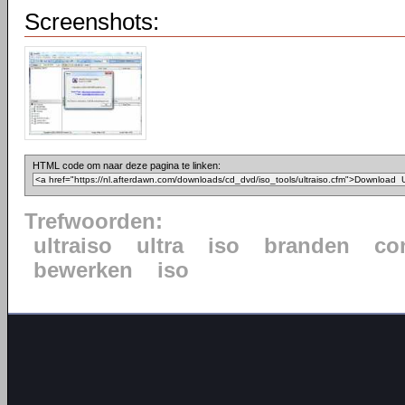
Screenshots:
HTML code om naar deze pagina te linken:
Trefwoorden:
ultraiso
ultra
iso
branden
co
bewerken
iso