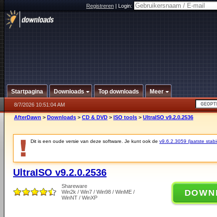
Registreren
|
Login:
Startpagina
Downloads
Top downloads
Meer
8/7/2026 10:51:04 AM
AfterDawn
>
Downloads
>
CD & DVD
>
ISO tools
>
UltraISO v9.2.0.2536
Dit is een oude versie van deze software. Je kunt ook de
v9.6.2.3059 (laatste stabi
UltraISO v9.2.0.2536
Shareware
DOWN
Win2k / Win7 / Win98 / WinME /
WinNT / WinXP