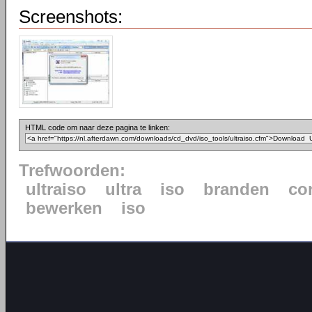
Screenshots:
HTML code om naar deze pagina te linken:
Trefwoorden:
ultraiso
ultra
iso
branden
co
bewerken
iso