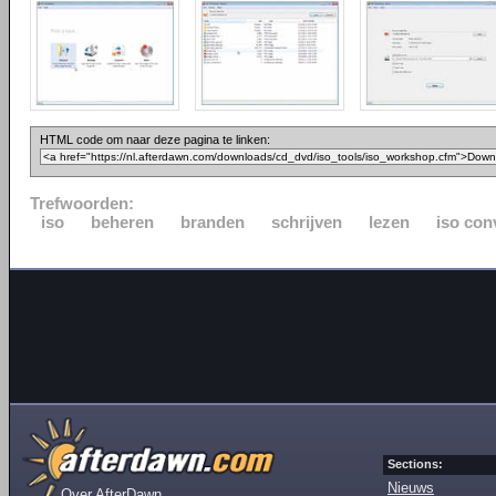
HTML code om naar deze pagina te linken:
Trefwoorden:
iso
beheren
branden
schrijven
lezen
iso con
Sections:
Nieuws
Over AfterDawn