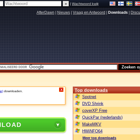
|
Wachtwoord kwijt
AfterDawn
|
Nieuws
|
Vraag en Antwoord
|
Downloads
|
Discu
Top downloads
X
ie)
downloaden.
Spotnet
DVD Shrink
coverXP Free
QuickPar (nederlands)
NLOAD
MakeMKV
HWiNFO64
Meer top downloads