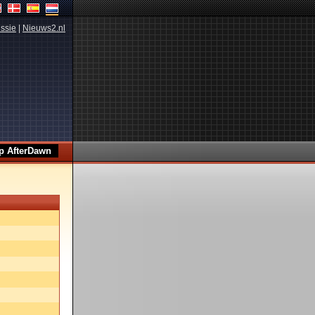
ssie
|
Nieuws2.nl