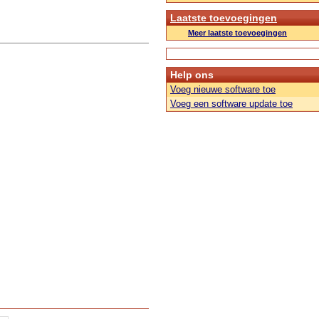
Laatste toevoegingen
Meer laatste toevoegingen
Help ons
Voeg nieuwe software toe
Voeg een software update toe