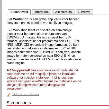
Beschrijving
Informatie
Alle versies
Reviews
ISO Workshop
is een gratis applicatie voor beheer,
conversie en het branden van schijven-images.
ISO Workshop biedt een snelle en eenvoudige
manier voor het aanmaken en branden van
CD/DVD/BD images. Als extra naast het ISO-
formaat, ondersteunt het programma ook CUE, BIN,
NRG, MDF, CDI en andere image formaten. Je kunt
bestanden onttrekken van de images, ISO of BIN
images aanmaken van CD/DVD/BD schijven, andere
image formaten converteren naar ISO of BIN, en
images branden naar CD of DVD met de ingebouwde
brand-engine.
Add-supported!
Deze software wordt ondersteund
door reclame en wil mogelijk tijdens de installatie
software van derden installeren. Het is dus een
kwestie van goed opletten tijdens de installatie en de
vinkjes bij ongewenste items desgewenst
verwijderen.
Stel een correctie voor
Screenshots: