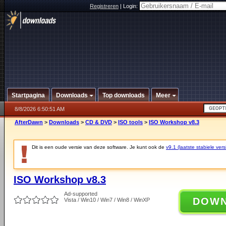
Registreren
|
Login:
Startpagina
Downloads
Top downloads
Meer
8/8/2026 6:50:51 AM
AfterDawn
>
Downloads
>
CD & DVD
>
ISO tools
>
ISO Workshop v8.3
Dit is een oude versie van deze software. Je kunt ook de
v9.1 (laatste stabiele vers
ISO Workshop v8.3
Ad-supported
DOW
Vista / Win10 / Win7 / Win8 / WinXP