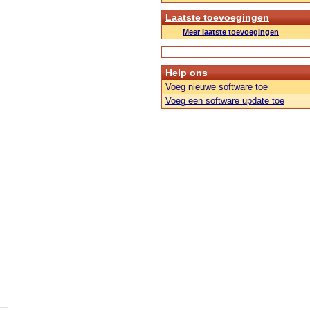
Laatste toevoegingen
Meer laatste toevoegingen
Help ons
Voeg nieuwe software toe
Voeg een software update toe