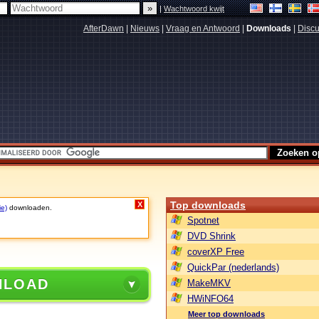
|
Wachtwoord kwijt
AfterDawn
|
Nieuws
|
Vraag en Antwoord
|
Downloads
|
Discu
Top downloads
X
ie)
downloaden.
Spotnet
DVD Shrink
coverXP Free
QuickPar (nederlands)
NLOAD
MakeMKV
HWiNFO64
Meer top downloads