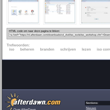
HTML code om naar deze pagina te linken:
Trefwoorden:
iso
beheren
branden
schrijven
lezen
iso con
Sections:
Nieuws
Over AfterDawn