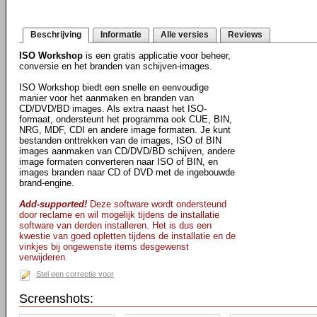
Beschrijving
Informatie
Alle versies
Reviews
ISO Workshop
is een gratis applicatie voor beheer,
conversie en het branden van schijven-images.
ISO Workshop biedt een snelle en eenvoudige
manier voor het aanmaken en branden van
CD/DVD/BD images. Als extra naast het ISO-
formaat, ondersteunt het programma ook CUE, BIN,
NRG, MDF, CDI en andere image formaten. Je kunt
bestanden onttrekken van de images, ISO of BIN
images aanmaken van CD/DVD/BD schijven, andere
image formaten converteren naar ISO of BIN, en
images branden naar CD of DVD met de ingebouwde
brand-engine.
Add-supported!
Deze software wordt ondersteund
door reclame en wil mogelijk tijdens de installatie
software van derden installeren. Het is dus een
kwestie van goed opletten tijdens de installatie en de
vinkjes bij ongewenste items desgewenst
verwijderen.
Stel een correctie voor
Screenshots: