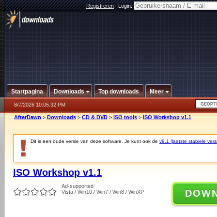
Registreren
|
Login:
Startpagina
Downloads
Top downloads
Meer
8/7/2026 10:05:32 PM
AfterDawn
>
Downloads
>
CD & DVD
>
ISO tools
>
ISO Workshop v1.1
Dit is een oude versie van deze software. Je kunt ook de
v9.1 (laatste stabiele vers
ISO Workshop v1.1
Ad-supported
DOW
Vista / Win10 / Win7 / Win8 / WinXP