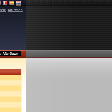
ssie
|
Nieuws2.nl