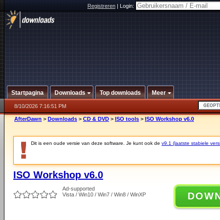
Registreren
|
Login:
Startpagina
Downloads
Top downloads
Meer
8/10/2026 7:16:51 PM
AfterDawn
>
Downloads
>
CD & DVD
>
ISO tools
>
ISO Workshop v6.0
Dit is een oude versie van deze software. Je kunt ook de
v9.1 (laatste stabiele vers
ISO Workshop v6.0
Ad-supported
DOW
Vista / Win10 / Win7 / Win8 / WinXP