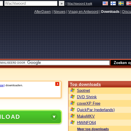
|
Wachtwoord kwijt
AfterDawn
|
Nieuws
|
Vraag en Antwoord
|
Downloads
|
Discu
Top downloads
X
sie)
downloaden.
Spotnet
DVD Shrink
coverXP Free
QuickPar (nederlands)
NLOAD
MakeMKV
HWiNFO64
Meer top downloads