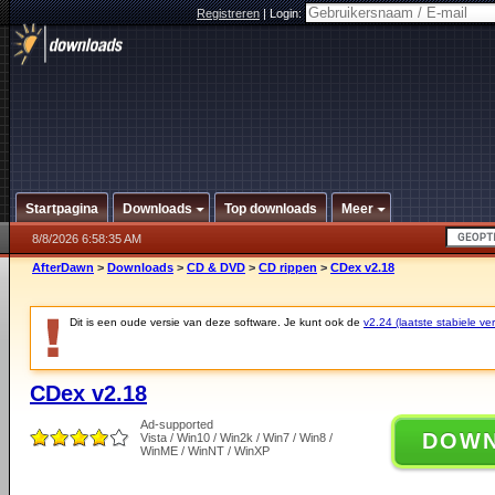
Registreren
|
Login:
Startpagina
Downloads
Top downloads
Meer
8/8/2026 6:58:35 AM
AfterDawn
>
Downloads
>
CD & DVD
>
CD rippen
>
CDex v2.18
Dit is een oude versie van deze software. Je kunt ook de
v2.24 (laatste stabiele ver
CDex v2.18
Ad-supported
DOW
Vista / Win10 / Win2k / Win7 / Win8 /
WinME / WinNT / WinXP