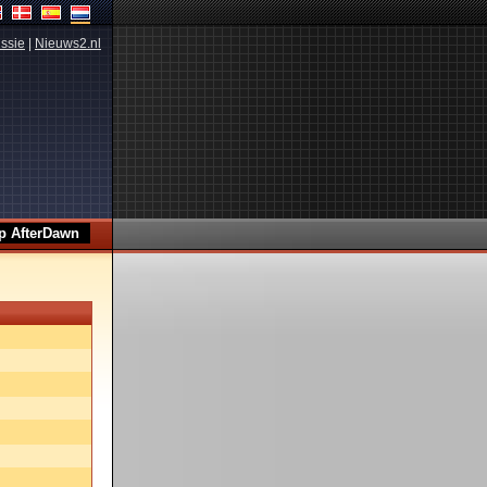
ssie
|
Nieuws2.nl