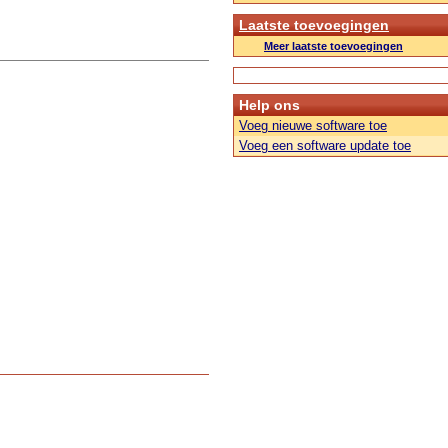
Laatste toevoegingen
Meer laatste toevoegingen
Help ons
Voeg nieuwe software toe
Voeg een software update toe