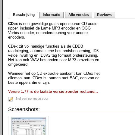
Beschrijving
Informatie
Alle versies
Reviews
CDex
is een geweldige gratis opensource CD-audio
ripper, inclusief de Lame MP3 encoder en OGG
Vorbis encoder, en ondersteuning voor andere
encoders.
CDex zit vol handige functies als de CDDB
raadpleging, automatische bestandsbenoeming, ID3-
velde invulling en ID3V2 tag formaat ondersteuning.
Het kan ook WAV-bestanden naar MP3 omzetten en
omgekeerd.
Wanneer het op CD extractie aankomt kan CDex het
allemaal aan. CDex is, samen met EAC, een van de
beste rippers die er zijn.
Versie 1.77 is de laatste versie zonder reclame...
Stel een correctie voor
Screenshots: