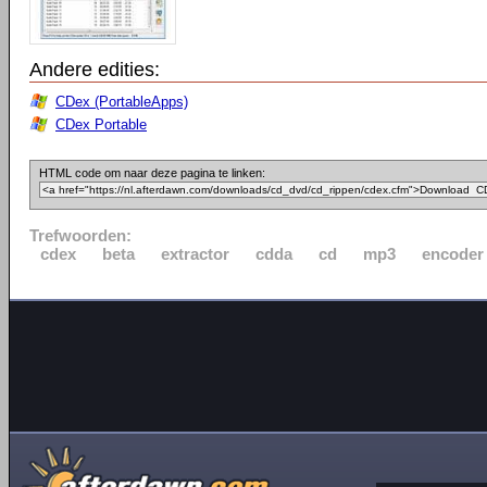
Andere edities:
CDex (PortableApps)
CDex Portable
HTML code om naar deze pagina te linken:
Trefwoorden:
cdex
beta
extractor
cdda
cd
mp3
encoder