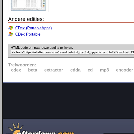
Andere edities:
CDex (PortableApps)
CDex Portable
HTML code om naar deze pagina te linken:
Trefwoorden:
cdex
beta
extractor
cdda
cd
mp3
encoder