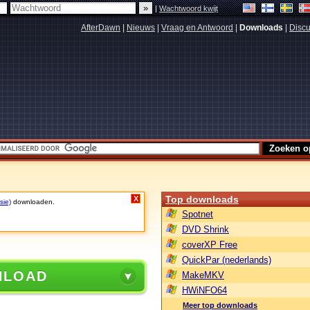
|
Wachtwoord kwijt
AfterDawn
|
Nieuws
|
Vraag en Antwoord
|
Downloads
|
Discu
Top downloads
X
sie)
downloaden.
Spotnet
DVD Shrink
coverXP Free
QuickPar (nederlands)
NLOAD
MakeMKV
HWiNFO64
Meer top downloads