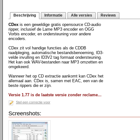
Beschrijving
Informatie
Alle versies
Reviews
CDex
is een geweldige gratis opensource CD-audio
ripper, inclusief de Lame MP3 encoder en OGG
Vorbis encoder, en ondersteuning voor andere
encoders.
CDex zit vol handige functies als de CDDB
raadpleging, automatische bestandsbenoeming, ID3-
velde invulling en ID3V2 tag formaat ondersteuning.
Het kan ook WAV-bestanden naar MP3 omzetten en
omgekeerd.
Wanneer het op CD extractie aankomt kan CDex het
allemaal aan. CDex is, samen met EAC, een van de
beste rippers die er zijn.
Versie 1.77 is de laatste versie zonder reclame...
Stel een correctie voor
Screenshots: