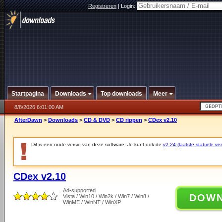
Registreren
|
Login:
Startpagina
Downloads
Top downloads
Meer
8/8/2026 6:01:00 AM
AfterDawn
>
Downloads
>
CD & DVD
>
CD rippen
>
CDex v2.10
Dit is een oude versie van deze software. Je kunt ook de
v2.24 (laatste stabiele ver
CDex v2.10
Ad-supported
DOW
Vista / Win10 / Win2k / Win7 / Win8 /
WinME / WinNT / WinXP