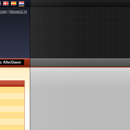
ssie
|
Nieuws2.nl