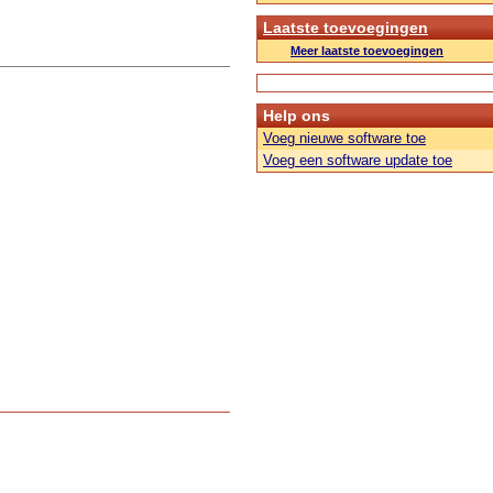
Laatste toevoegingen
Meer laatste toevoegingen
Help ons
Voeg nieuwe software toe
Voeg een software update toe