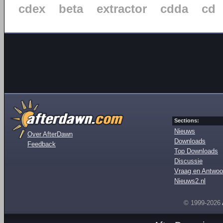
cdex
beta
extractor
cdda
cd
Sections:
Nieuws
Over AfterDawn
Downloads
Feedback
Top Downloads
Discussie
Vraag en Antwoo
Nieuws2.nl
© 1999-2026