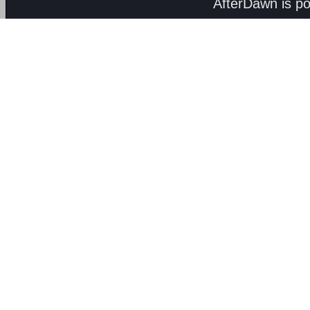
AfterDawn is p