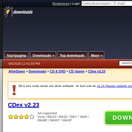
Registreren
|
Login:
Startpagina
Downloads
Top downloads
Meer
8/6/2026 12:41:59 PM
AfterDawn
>
Downloads
>
CD & DVD
>
CD rippen
>
CDex v2.23
Dit is een oude versie van deze software. Je kunt ook de
v2.24 (laatste stabiele ver
CDex v2.23
Ad-supported
DOW
Vista / Win10 / Win2k / Win7 / Win8 /
WinME / WinNT / WinXP