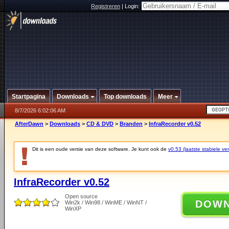
Registreren
|
Login:
Startpagina
Downloads
Top downloads
Meer
8/7/2026 6:02:06 AM
AfterDawn
>
Downloads
>
CD & DVD
>
Branden
>
InfraRecorder v0.52
Dit is een oude versie van deze software. Je kunt ook de
v0.53 (laatste stabiele ver
InfraRecorder v0.52
Open source
DOW
Win2k / Win98 / WinME / WinNT /
WinXP