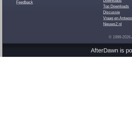
Downloads
Feedback
Top Downloads
Discussie
Vraag en Antwoo
Nieuws2.nl
© 1999-2026
AfterDawn is p