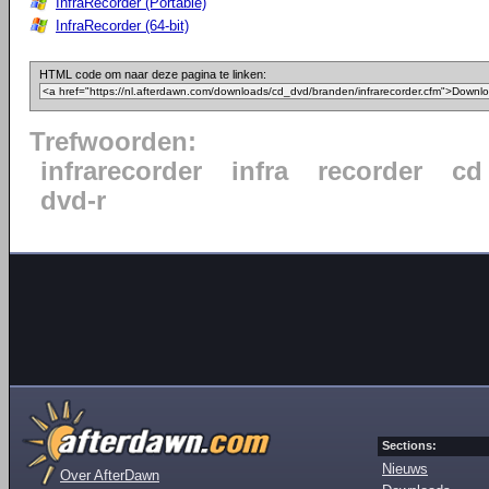
InfraRecorder (Portable)
InfraRecorder (64-bit)
HTML code om naar deze pagina te linken:
Trefwoorden:
infrarecorder
infra
recorder
cd
dvd-r
Sections:
Nieuws
Over AfterDawn