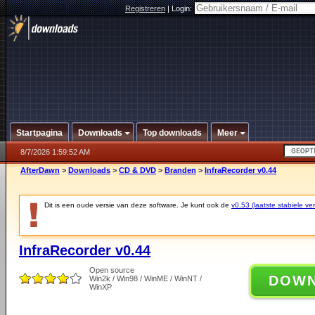
Registreren
|
Login:
Startpagina
Downloads
Top downloads
Meer
8/7/2026 1:59:52 AM
AfterDawn
>
Downloads
>
CD & DVD
>
Branden
>
InfraRecorder v0.44
Dit is een oude versie van deze software. Je kunt ook de
v0.53 (laatste stabiele ver
InfraRecorder v0.44
Open source
DOW
Win2k / Win98 / WinME / WinNT /
WinXP