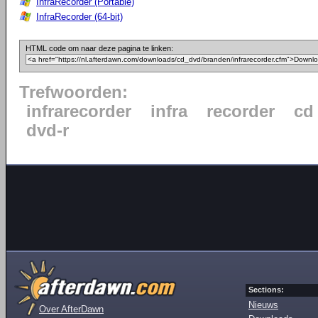
InfraRecorder (Portable)
InfraRecorder (64-bit)
HTML code om naar deze pagina te linken:
Trefwoorden:
infrarecorder
infra
recorder
cd
dvd-r
Sections:
Nieuws
Over AfterDawn