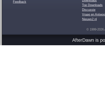
Downloads
Feedback
Top Downloads
Discussie
Vraag en Antwoo
Nieuws2.nl
© 1999-2026
AfterDawn is p