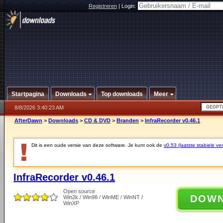
Registreren
|
Login:
Startpagina
Downloads
Top downloads
Meer
8/8/2026 3:40:23 AM
AfterDawn
>
Downloads
>
CD & DVD
>
Branden
>
InfraRecorder v0.46.1
Dit is een oude versie van deze software. Je kunt ook de
v0.53 (laatste stabiele ver
InfraRecorder v0.46.1
Open source
DOW
Win2k / Win98 / WinME / WinNT /
WinXP