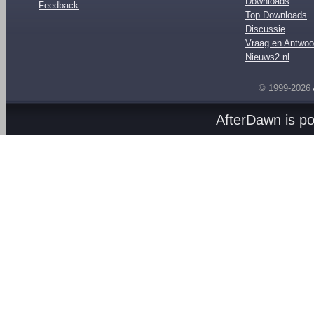
Downloads
Feedback
Top Downloads
Discussie
Vraag en Antwoo
Nieuws2.nl
© 1999-2026
AfterDawn is p