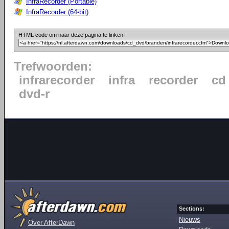
InfraRecorder (Portable)
InfraRecorder (64-bit)
HTML code om naar deze pagina te linken:
Trefwoorden:
infrarecorder
infra
recorder
cd
dvd-r
Sections:
Nieuws
Over AfterDawn