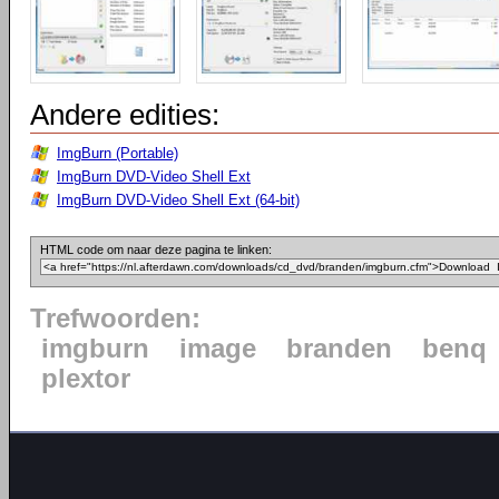
Andere edities:
ImgBurn (Portable)
ImgBurn DVD-Video Shell Ext
ImgBurn DVD-Video Shell Ext (64-bit)
HTML code om naar deze pagina te linken:
Trefwoorden:
imgburn
image
branden
benq
plextor