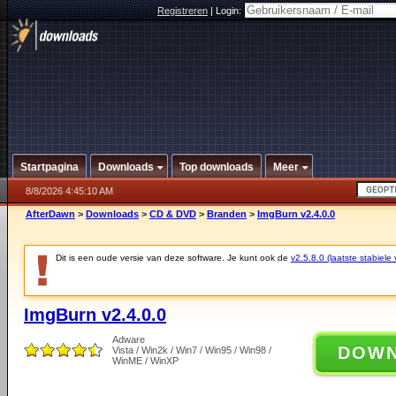
Registreren
|
Login:
Startpagina
Downloads
Top downloads
Meer
8/8/2026 4:45:10 AM
AfterDawn
>
Downloads
>
CD & DVD
>
Branden
>
ImgBurn v2.4.0.0
Dit is een oude versie van deze software. Je kunt ook de
v2.5.8.0 (laatste stabiele 
ImgBurn v2.4.0.0
Adware
DOW
Vista / Win2k / Win7 / Win95 / Win98 /
WinME / WinXP