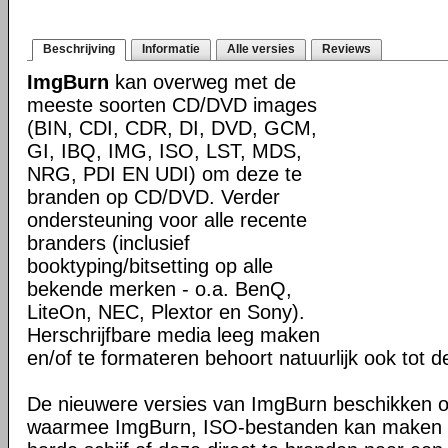
Beschrijving
Informatie
Alle versies
Reviews
ImgBurn
kan overweg met de
meeste soorten CD/DVD images
(BIN, CDI, CDR, DI, DVD, GCM,
GI, IBQ, IMG, ISO, LST, MDS,
NRG, PDI EN UDI) om deze te
branden op CD/DVD. Verder
ondersteuning voor alle recente
branders (inclusief
booktyping/bitsetting op alle
bekende merken - o.a. BenQ,
LiteOn, NEC, Plextor en Sony).
Herschrijfbare media leeg maken
en/of te formateren behoort natuurlijk ook tot 
De nieuwere versies van ImgBurn beschikken ov
waarmee ImgBurn, ISO-bestanden kan maken v