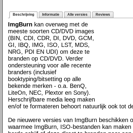
Beschrijving
Informatie
Alle versies
Reviews
ImgBurn
kan overweg met de
meeste soorten CD/DVD images
(BIN, CDI, CDR, DI, DVD, GCM,
GI, IBQ, IMG, ISO, LST, MDS,
NRG, PDI EN UDI) om deze te
branden op CD/DVD. Verder
ondersteuning voor alle recente
branders (inclusief
booktyping/bitsetting op alle
bekende merken - o.a. BenQ,
LiteOn, NEC, Plextor en Sony).
Herschrijfbare media leeg maken
en/of te formateren behoort natuurlijk ook tot 
De nieuwere versies van ImgBurn beschikken ov
waarmee ImgBurn, ISO-bestanden kan maken v