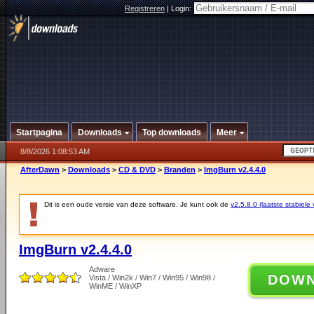
Registreren
|
Login:
Startpagina
Downloads
Top downloads
Meer
8/8/2026 1:08:53 AM
AfterDawn
>
Downloads
>
CD & DVD
>
Branden
>
ImgBurn v2.4.4.0
Dit is een oude versie van deze software. Je kunt ook de
v2.5.8.0 (laatste stabiele 
ImgBurn v2.4.4.0
Adware
DOW
Vista / Win2k / Win7 / Win95 / Win98 /
WinME / WinXP