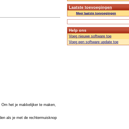
Laatste toevoegingen
Meer laatste toevoegingen
Help ons
Voeg nieuwe software toe
Voeg een software update toe
. Om het je makkelijker te maken,
den als je met de rechtermuisknop