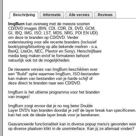
Beschrijving
Informatie
Alle versies
Reviews
ImgBurn
kan overweg met de meeste soorten
CD/DVD images (BIN, CDI, CDR, DI, DVD, GCM,
GI, IBQ, IMG, ISO, LST, MDS, NRG, PDI EN UDI)
om deze te branden op CD/DVD. Verder
ondersteuning voor alle recente branders (inclusief
booktyping/bitsetting op alle bekende merken - o.a.
BenQ, LiteOn, NEC, Plextor en Sony). Herschrijfbare
media leeg maken en/of te formateren behoort
natuurlijk ook tot de mogelijkheden.
De nieuwere versies van ImgBurn beschikken over
een "Build" optie waarmee ImgBurn, ISO-bestanden
kan maken van bestanden van je harde schijf of
deze direct te branden naar een CD/DVD.
ImgBurn is het ultieme programma voor het branden
van images!
ImgBurn zorgt ervoor dat je nu nog beter Double
Layer DVD's kan branden doordat je zelf de layer break kan specificeren
kan het ook de ideale layer break voor je berekenen.
Geavanceerde functionaliteit kan in diverse popup menu's gevonden wor
op diverse plaatsen klikt in de userinterface. Kan jij ze allemaal vinden?