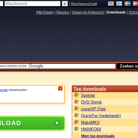
|
Wachtwoord kwijt
AfterDawn
|
Nieuws
|
Vraag en Antwoord
|
Downloads
|
Discu
Top downloads
X
versie)
downloaden.
Spotnet
DVD Shrink
coverXP Free
QuickPar (nederlands)
NLOAD
MakeMKV
HWiNFO64
Meer top downloads