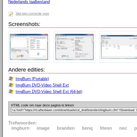
Nederlands taalbestand
Stel een correctie voor
Screenshots:
Andere edities:
ImgBurn (Portable)
ImgBurn DVD-Video Shell Ext
ImgBurn DVD-Video Shell Ext (64-bit)
HTML code om naar deze pagina te linken:
Trefwoorden:
imgburn
image
branden
benq
liteon
nec
p