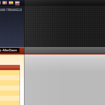
ssie
|
Nieuws2.nl