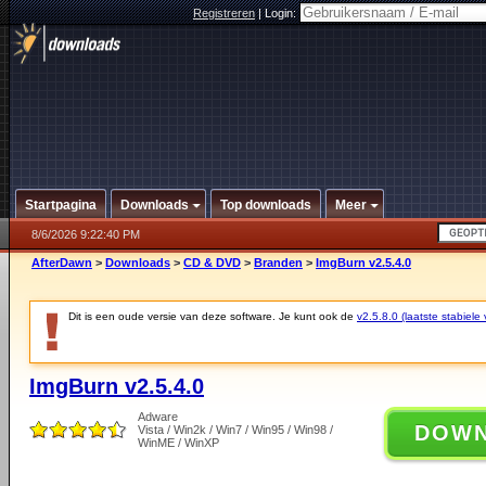
Registreren
|
Login:
Startpagina
Downloads
Top downloads
Meer
8/6/2026 9:22:40 PM
AfterDawn
>
Downloads
>
CD & DVD
>
Branden
>
ImgBurn v2.5.4.0
Dit is een oude versie van deze software. Je kunt ook de
v2.5.8.0 (laatste stabiele 
ImgBurn v2.5.4.0
Adware
DOW
Vista / Win2k / Win7 / Win95 / Win98 /
WinME / WinXP