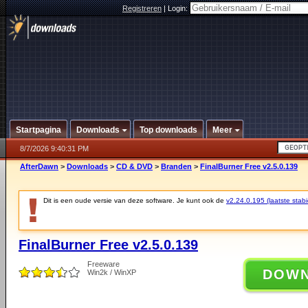
Registreren
|
Login:
Startpagina
Downloads
Top downloads
Meer
8/7/2026 9:40:31 PM
AfterDawn
>
Downloads
>
CD & DVD
>
Branden
>
FinalBurner Free v2.5.0.139
Dit is een oude versie van deze software. Je kunt ook de
v2.24.0.195 (laatste stabi
FinalBurner Free v2.5.0.139
Freeware
DOW
Win2k / WinXP