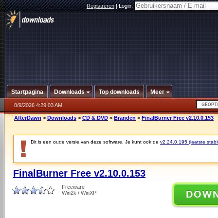
Registreren
|
Login:
Startpagina
Downloads
Top downloads
Meer
8/9/2026 4:29:03 AM
AfterDawn
>
Downloads
>
CD & DVD
>
Branden
>
FinalBurner Free v2.10.0.153
Dit is een oude versie van deze software. Je kunt ook de
v2.24.0.195 (laatste stabi
FinalBurner Free v2.10.0.153
Freeware
DOW
Win2k / WinXP