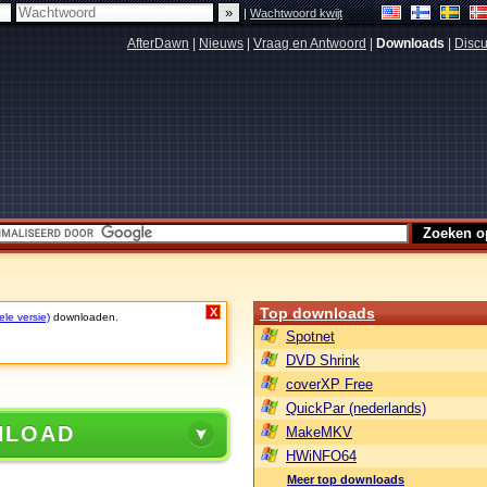
|
Wachtwoord kwijt
AfterDawn
|
Nieuws
|
Vraag en Antwoord
|
Downloads
|
Discu
Top downloads
X
ele versie)
downloaden.
Spotnet
DVD Shrink
coverXP Free
QuickPar (nederlands)
NLOAD
MakeMKV
HWiNFO64
Meer top downloads