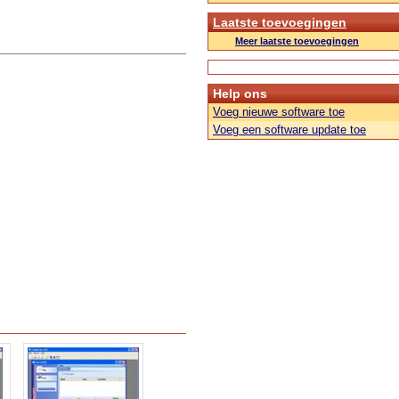
Laatste toevoegingen
Meer laatste toevoegingen
Help ons
Voeg nieuwe software toe
Voeg een software update toe