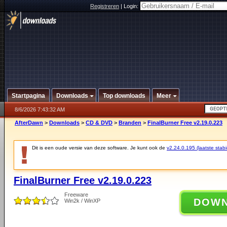
Registreren
|
Login:
Startpagina
Downloads
Top downloads
Meer
8/6/2026 7:43:32 AM
AfterDawn
>
Downloads
>
CD & DVD
>
Branden
>
FinalBurner Free v2.19.0.223
Dit is een oude versie van deze software. Je kunt ook de
v2.24.0.195 (laatste stabi
FinalBurner Free v2.19.0.223
Freeware
DOW
Win2k / WinXP