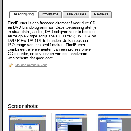
Beschrijving
Informatie
Alle versies
Reviews
FinalBurner is een freeware alternatief voor dure CD
en DVD brandprogramma's. Deze toepassing stelt je
in staat data-, audio-, DVD schijven voor te bereiden
en ze op elk type schijf zoals CD R/Rw, DVD+R/Rw,
DVD-R/Rw, DVD DL te branden. Je kan ook een
ISO-image van een schijf maken. FinalBurner
combineert alle elementen van een professionele
CD-recorder, en is voorzien van een handzaam
werkscherm dat goed oogt.
Stel een correctie voor
Screenshots: