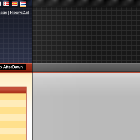
ssie
|
Nieuws2.nl