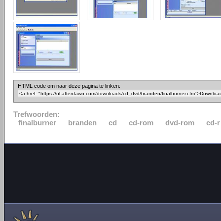
HTML code om naar deze pagina te linken:
Trefwoorden:
finalburner
branden
cd
cd-rom
dvd-rom
cd-r