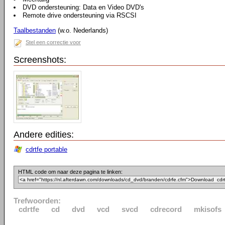
DVD ondersteuning: Data en Video DVD's
Remote drive ondersteuning via RSCSI
Taalbestanden
(w.o. Nederlands)
Stel een correctie voor
Screenshots:
Andere edities:
cdrtfe portable
HTML code om naar deze pagina te linken:
Trefwoorden:
cdrtfe
cd
dvd
vcd
svcd
cdrecord
mkisofs