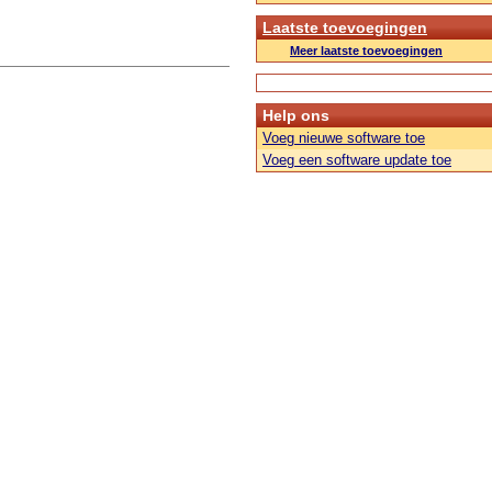
Laatste toevoegingen
Meer laatste toevoegingen
Help ons
Voeg nieuwe software toe
Voeg een software update toe