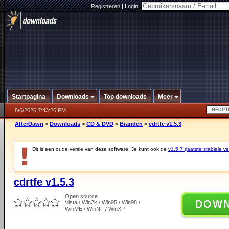
Registreren
|
Login:
Startpagina
Downloads
Top downloads
Meer
8/6/2026 7:43:26 PM
AfterDawn
>
Downloads
>
CD & DVD
>
Branden
>
cdrtfe v1.5.3
Dit is een oude versie van deze software. Je kunt ook de
v1.5.7 (laatste stabiele ve
cdrtfe v1.5.3
Open source
DOW
Vista / Win2k / Win95 / Win98 /
WinME / WinNT / WinXP