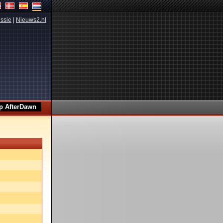
ssie
|
Nieuws2.nl