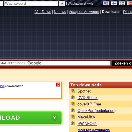
|
Wachtwoord kwijt
AfterDawn
|
Nieuws
|
Vraag en Antwoord
|
Downloads
|
Discu
Top downloads
X
rsie)
downloaden.
Spotnet
DVD Shrink
coverXP Free
QuickPar (nederlands)
NLOAD
MakeMKV
HWiNFO64
Meer top downloads