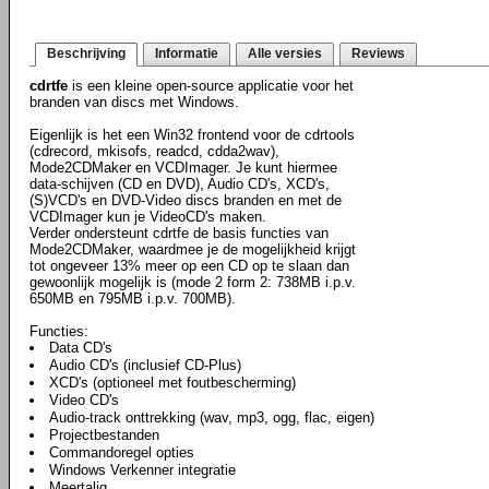
Beschrijving
Informatie
Alle versies
Reviews
cdrtfe
is een kleine open-source applicatie voor het
branden van discs met Windows.
Eigenlijk is het een Win32 frontend voor de cdrtools
(cdrecord, mkisofs, readcd, cdda2wav),
Mode2CDMaker en VCDImager. Je kunt hiermee
data-schijven (CD en DVD), Audio CD's, XCD's,
(S)VCD's en DVD-Video discs branden en met de
VCDImager kun je VideoCD's maken.
Verder ondersteunt cdrtfe de basis functies van
Mode2CDMaker, waardmee je de mogelijkheid krijgt
tot ongeveer 13% meer op een CD op te slaan dan
gewoonlijk mogelijk is (mode 2 form 2: 738MB i.p.v.
650MB en 795MB i.p.v. 700MB).
Functies:
Data CD's
Audio CD's (inclusief CD-Plus)
XCD's (optioneel met foutbescherming)
Video CD's
Audio-track onttrekking (wav, mp3, ogg, flac, eigen)
Projectbestanden
Commandoregel opties
Windows Verkenner integratie
Meertalig