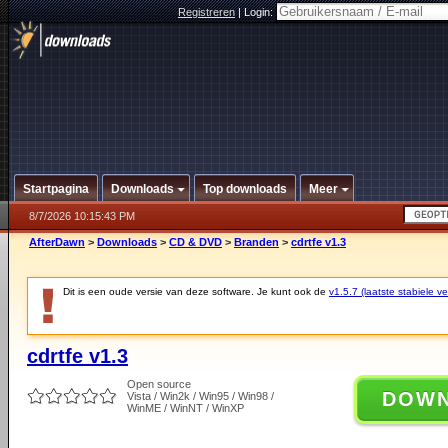
Registreren
|
Login:
Startpagina
Downloads
Top downloads
Meer
8/7/2026 10:15:43 PM
AfterDawn
>
Downloads
>
CD & DVD
>
Branden
>
cdrtfe v1.3
Dit is een oude versie van deze software. Je kunt ook de
v1.5.7 (laatste stabiele ve
cdrtfe v1.3
Open source
DOW
Vista / Win2k / Win95 / Win98 /
WinME / WinNT / WinXP