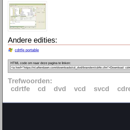
Andere edities:
cdrtfe portable
HTML code om naar deze pagina te linken:
Trefwoorden:
cdrtfe
cd
dvd
vcd
svcd
cdr