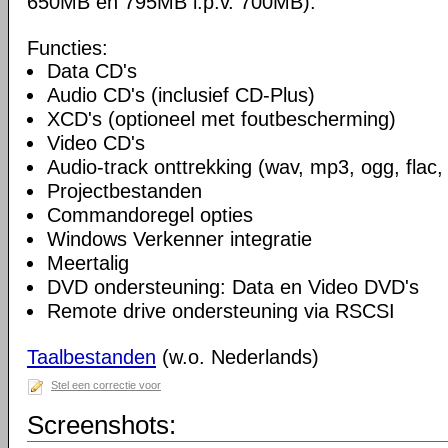
650MB en 795MB i.p.v. 700MB).
Functies:
Data CD's
Audio CD's (inclusief CD-Plus)
XCD's (optioneel met foutbescherming)
Video CD's
Audio-track onttrekking (wav, mp3, ogg, flac,
Projectbestanden
Commandoregel opties
Windows Verkenner integratie
Meertalig
DVD ondersteuning: Data en Video DVD's
Remote drive ondersteuning via RSCSI
Taalbestanden
(w.o. Nederlands)
Stel een correctie voor
Screenshots: