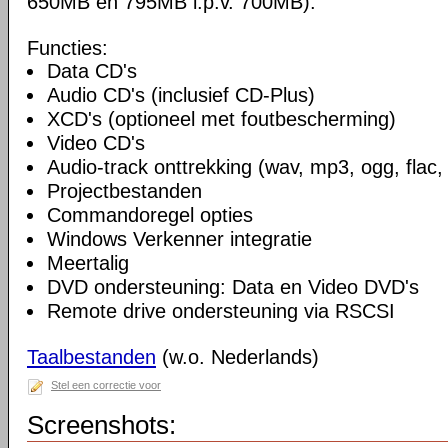
650MB en 795MB i.p.v. 700MB).
Functies:
Data CD's
Audio CD's (inclusief CD-Plus)
XCD's (optioneel met foutbescherming)
Video CD's
Audio-track onttrekking (wav, mp3, ogg, flac,
Projectbestanden
Commandoregel opties
Windows Verkenner integratie
Meertalig
DVD ondersteuning: Data en Video DVD's
Remote drive ondersteuning via RSCSI
Taalbestanden
(w.o. Nederlands)
Stel een correctie voor
Screenshots: