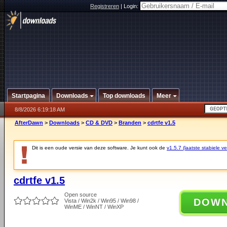
Registreren
|
Login:
Startpagina
Downloads
Top downloads
Meer
8/8/2026 6:19:18 AM
AfterDawn
>
Downloads
>
CD & DVD
>
Branden
>
cdrtfe v1.5
Dit is een oude versie van deze software. Je kunt ook de
v1.5.7 (laatste stabiele ve
cdrtfe v1.5
Open source
DOW
Vista / Win2k / Win95 / Win98 /
WinME / WinNT / WinXP