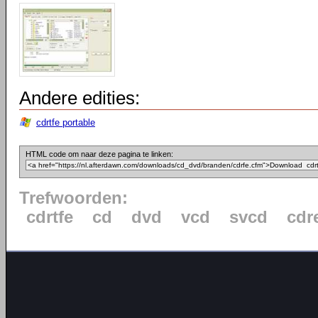
Andere edities:
cdrtfe portable
HTML code om naar deze pagina te linken:
Trefwoorden:
cdrtfe
cd
dvd
vcd
svcd
cdr