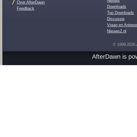
Nieuws
Over AfterDawn
Downloads
Feedback
Top Downloads
Discussie
Vraag en Antwoo
Nieuws2.nl
© 1999-2026
AfterDawn is p