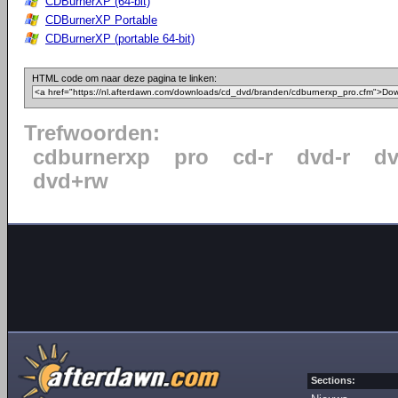
CDBurnerXP (64-bit)
CDBurnerXP Portable
CDBurnerXP (portable 64-bit)
HTML code om naar deze pagina te linken:
Trefwoorden:
cdburnerxp
pro
cd-r
dvd-r
dv
dvd+rw
Sections: