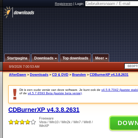
Registreren
|
Login:
Startpagina
Downloads
Top downloads
Meer
8/9/2026 7:00:53 AM
AfterDawn
>
Downloads
>
CD & DVD
>
Branden
>
CDBurnerXP v4.3.8.2631
Dit is een oude versie van deze software. Je kunt ook de
v4.5.8.7042 (laatste stabi
of de
v4.5.7.6593 Beta (laatste beta versie)
.
CDBurnerXP v4.3.8.2631
Freeware
DOW
Vista / Win10 / Win2k / Win7 / Win8 /
WinXP