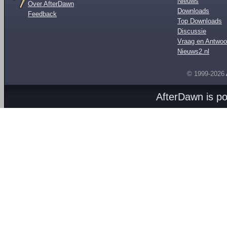
Nieuws
Over AfterDawn
Downloads
Feedback
Top Downloads
Discussie
Vraag en Antwoo
Nieuws2.nl
© 1999-2026
AfterDawn is p