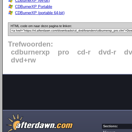
CDBurnerXP (64-bit)
CDBurnerXP Portable
CDBurnerXP (portable 64-bit)
HTML code om naar deze pagina te linken:
Trefwoorden:
cdburnerxp
pro
cd-r
dvd-r
dv
dvd+rw
Sections: