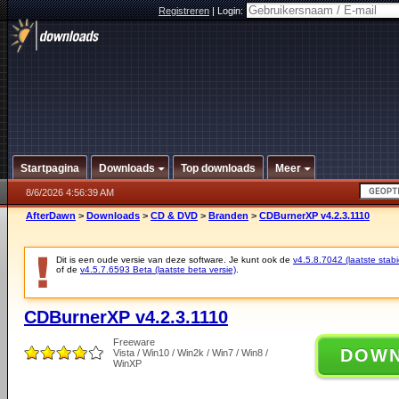
Registreren
|
Login:
Startpagina
Downloads
Top downloads
Meer
8/6/2026 4:56:39 AM
AfterDawn
>
Downloads
>
CD & DVD
>
Branden
>
CDBurnerXP v4.2.3.1110
Dit is een oude versie van deze software. Je kunt ook de
v4.5.8.7042 (laatste stabi
of de
v4.5.7.6593 Beta (laatste beta versie)
.
CDBurnerXP v4.2.3.1110
Freeware
DOW
Vista / Win10 / Win2k / Win7 / Win8 /
WinXP