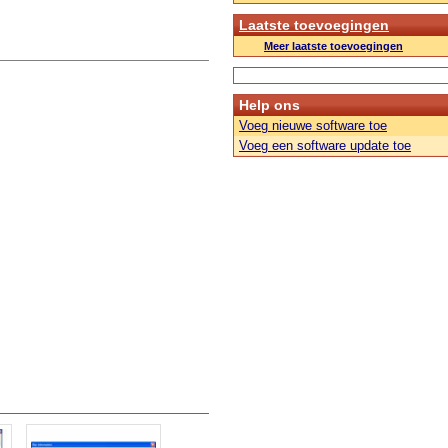
Laatste toevoegingen
Meer laatste toevoegingen
Help ons
Voeg nieuwe software toe
Voeg een software update toe