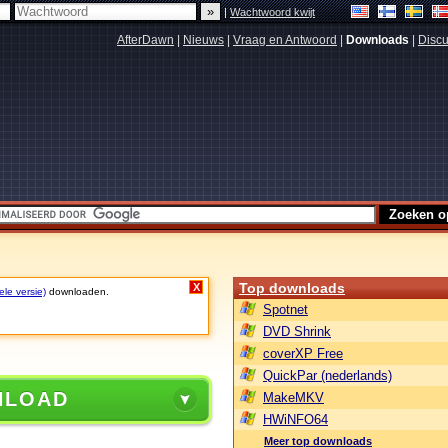
|
Wachtwoord kwijt
AfterDawn
|
Nieuws
|
Vraag en Antwoord
|
Downloads
|
Discu
Top downloads
X
ele versie)
downloaden.
Spotnet
DVD Shrink
coverXP Free
QuickPar (nederlands)
NLOAD
MakeMKV
HWiNFO64
Meer top downloads