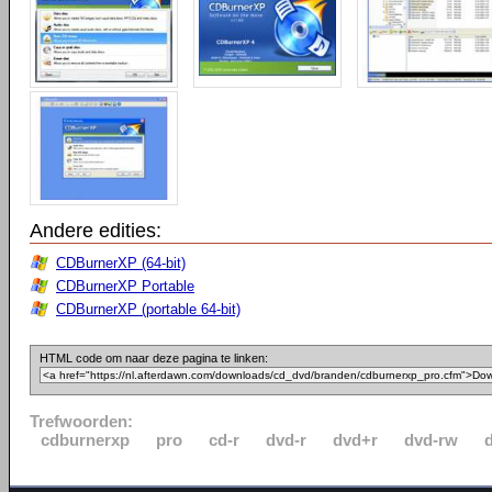
Andere edities:
CDBurnerXP (64-bit)
CDBurnerXP Portable
CDBurnerXP (portable 64-bit)
HTML code om naar deze pagina te linken:
Trefwoorden:
cdburnerxp
pro
cd-r
dvd-r
dvd+r
dvd-rw