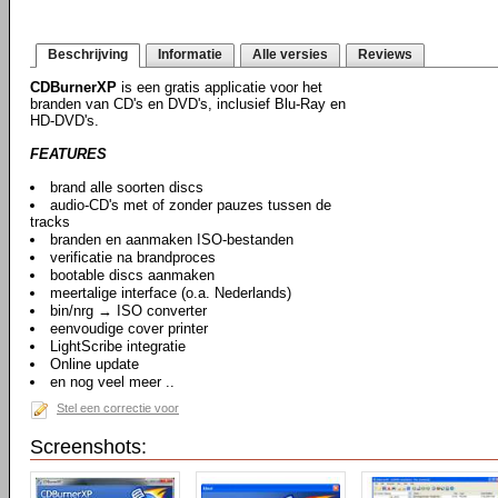
Beschrijving
Informatie
Alle versies
Reviews
CDBurnerXP
is een gratis applicatie voor het
branden van CD's en DVD's, inclusief Blu-Ray en
HD-DVD's.
FEATURES
brand alle soorten discs
audio-CD's met of zonder pauzes tussen de
tracks
branden en aanmaken ISO-bestanden
verificatie na brandproces
bootable discs aanmaken
meertalige interface (o.a. Nederlands)
bin/nrg → ISO converter
eenvoudige cover printer
LightScribe integratie
Online update
en nog veel meer ..
Stel een correctie voor
Screenshots: