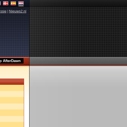
ssie
|
Nieuws2.nl