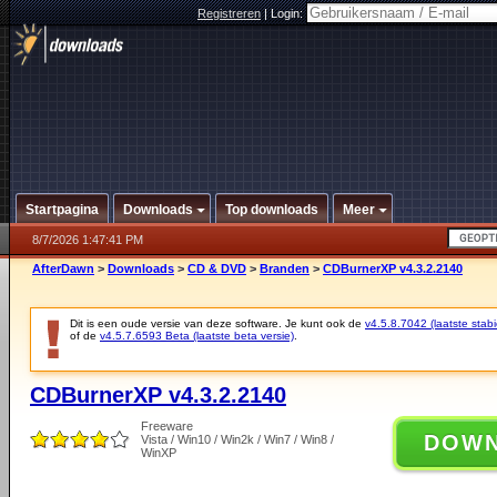
Registreren
|
Login:
Startpagina
Downloads
Top downloads
Meer
8/7/2026 1:47:41 PM
AfterDawn
>
Downloads
>
CD & DVD
>
Branden
>
CDBurnerXP v4.3.2.2140
Dit is een oude versie van deze software. Je kunt ook de
v4.5.8.7042 (laatste stabi
of de
v4.5.7.6593 Beta (laatste beta versie)
.
CDBurnerXP v4.3.2.2140
Freeware
DOW
Vista / Win10 / Win2k / Win7 / Win8 /
WinXP