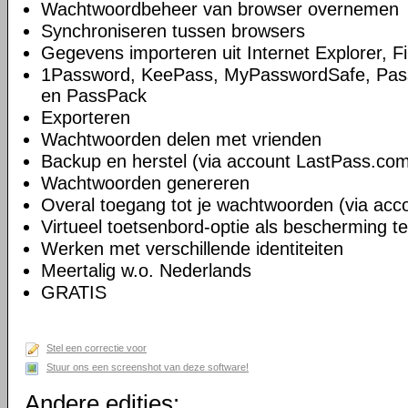
Wachtwoordbeheer van browser overnemen
Synchroniseren tussen browsers
Gegevens importeren uit Internet Explorer, 
1Password, KeePass, MyPasswordSafe, Pass
en PassPack
Exporteren
Wachtwoorden delen met vrienden
Backup en herstel (via account LastPass.co
Wachtwoorden genereren
Overal toegang tot je wachtwoorden (via ac
Virtueel toetsenbord-optie als bescherming t
Werken met verschillende identiteiten
Meertalig w.o. Nederlands
GRATIS
Stel een correctie voor
Stuur ons een screenshot van deze software!
Andere edities: