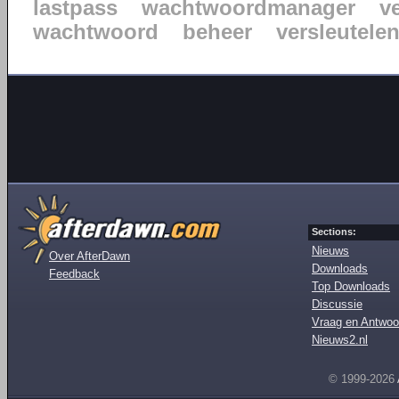
lastpass
wachtwoordmanager
ve
wachtwoord
beheer
versleutele
Sections:
Nieuws
Over AfterDawn
Downloads
Feedback
Top Downloads
Discussie
Vraag en Antwoo
Nieuws2.nl
© 1999-2026