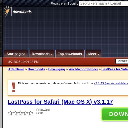
Registreren
|
Login:
Startpagina
Downloads
Top downloads
Meer
8/7/2026 10:04:22 PM
AfterDawn
>
Downloads
>
Beveiliging
>
Wachtwoordbeheer
>
LastPass for Safa
Dit is een oude versie van deze software. Je kunt ook de
v3.1.45 (laatste stabiele v
LastPass for Safari (Mac OS X) v3.1.17
Freeware
DOW
OSX