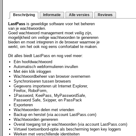
Beschrijving
Informatie
Alle versies
Reviews
LastPass
is geweldige software voor het beheren
van je wachtwoorden.
Goed wachtwoord management moet veilig zijn,
mogelijkheid om veilige wachtwoorden te genereren
bieden en moet integreren in de browser waarmee je
werkt, om het ook nog eens comfortabel te maken.
Dit alles biedt LastPass en nog veel meer:
Eén hoofdwachtwoord
Automatisch webformulieren invullen
Met één klik inloggen
Wachtwoordbeheer van browser overnemen
Synchroniseren tussen browsers
Gegevens importeren uit Internet Explorer,
Firefox, RoboForm,
1Password, KeePass, MyPasswordSafe,
Password Safe, Sxipper, en PassPack
Exporteren
Wachtwoorden delen met vrienden
Backup en herstel (via account LastPass.com)
Wachtwoorden genereren
Overal toegang tot je wachtwoorden (via account LastPass.com)
Virtueel toetsenbord-optie als bescherming tegen key loggers
Werken met verschillende identiteiten