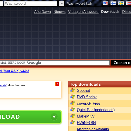
|
Wachtwoord kwijt
AfterDawn
|
Nieuws
|
Vraag en Antwoord
|
Downloads
|
Discu
ri (Mac OS X) v3.0.3
Top downloads
X
ersie)
downloaden.
Spotnet
DVD Shrink
coverXP Free
QuickPar (nederlands)
NLOAD
MakeMKV
HWiNFO64
Meer top downloads