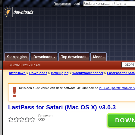
Registreren
|
Login:
Startpagina
Downloads
Top downloads
Meer
8/8/2026 12:12:07 AM
AfterDawn
>
Downloads
>
Beveiliging
>
Wachtwoordbeheer
>
LastPass for Safa
Dit is een oude versie van deze software. Je kunt ook de
v3.1.45 (laatste stabiele v
LastPass for Safari (Mac OS X) v3.0.3
Freeware
DOW
OSX