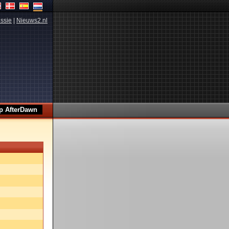
ssie
|
Nieuws2.nl