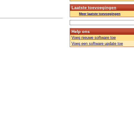
Laatste toevoegingen
Meer laatste toevoegingen
Help ons
Voeg nieuwe software toe
Voeg een software update toe