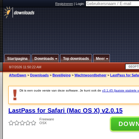
Registreren
|
Login:
Startpagina
Downloads
Top downloads
Meer
8/7/2026 11:50:22 AM
AfterDawn
>
Downloads
>
Beveiliging
>
Wachtwoordbeheer
>
LastPass for Safa
Dit is een oude versie van deze software. Je kunt ook de
v3.1.45 (laatste stabiele v
LastPass for Safari (Mac OS X) v2.0.15
Freeware
DOW
OSX