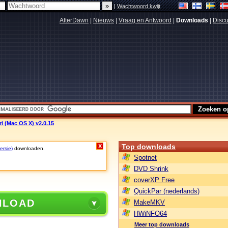
|
Wachtwoord kwijt
AfterDawn
|
Nieuws
|
Vraag en Antwoord
|
Downloads
|
Discu
ri (Mac OS X) v2.0.15
Top downloads
X
ersie)
downloaden.
Spotnet
DVD Shrink
coverXP Free
QuickPar (nederlands)
NLOAD
MakeMKV
HWiNFO64
Meer top downloads