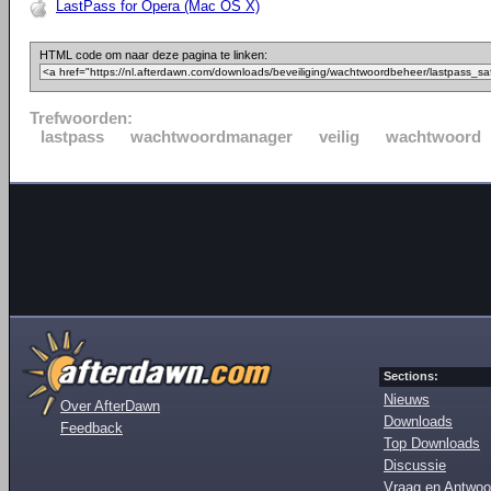
LastPass for Opera (Mac OS X)
HTML code om naar deze pagina te linken:
Trefwoorden:
lastpass
wachtwoordmanager
veilig
wachtwoord
Sections:
Nieuws
Over AfterDawn
Downloads
Feedback
Top Downloads
Discussie
Vraag en Antwoo