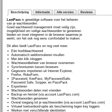
Beschrijving
Informatie
Alle versies
Reviews
LastPass
is geweldige software voor het beheren
van je wachtwoorden.
Goed wachtwoord management moet veilig zijn,
mogelijkheid om veilige wachtwoorden te genereren
bieden en moet integreren in de browser waarmee je
werkt, om het ook nog eens comfortabel te maken.
Dit alles biedt LastPass en nog veel meer:
Eén hoofdwachtwoord
Automatisch webformulieren invullen
Met één klik inloggen
Wachtwoordbeheer van browser overnemen
Synchroniseren tussen browsers
Gegevens importeren uit Internet Explorer,
Firefox, RoboForm,
1Password, KeePass, MyPasswordSafe,
Password Safe, Sxipper, en PassPack
Exporteren
Wachtwoorden delen met vrienden
Backup en herstel (via account LastPass.com)
Wachtwoorden genereren
Overal toegang tot je wachtwoorden (via account LastPass.com)
Virtueel toetsenbord-optie als bescherming tegen key loggers
Werken met verschillende identiteiten