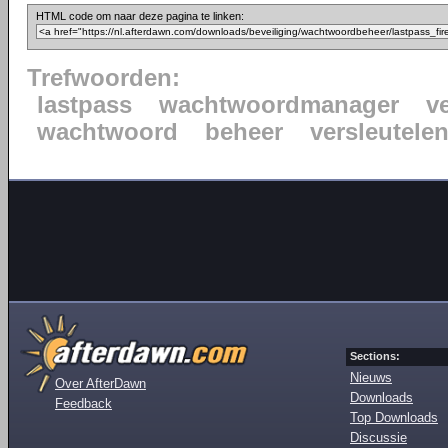
HTML code om naar deze pagina te linken:
Trefwoorden:
lastpass
wachtwoordmanager
ve
wachtwoord
beheer
versleutele
Sections:
Nieuws
Over AfterDawn
Downloads
Feedback
Top Downloads
Discussie