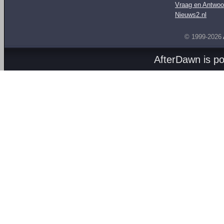
Vraag en Antwoo
Nieuws2.nl
© 1999-2026
AfterDawn is p