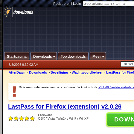
Registreren
|
Login:
Startpagina
Downloads
Top downloads
Meer
8/8/2026 9:32:02 AM
AfterDawn
>
Downloads
>
Beveiliging
>
Wachtwoordbeheer
>
LastPass for Fire
Dit is een oude versie van deze software. Je kunt ook de
v3.1.40 (laatste stabiele v
LastPass for Firefox (extension) v2.0.26
Freeware
DOW
OSX / Vista / Win2k / Win7 / WinXP