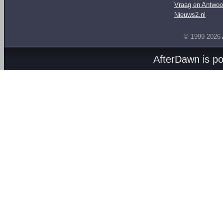
Vraag en Antwoo
Nieuws2.nl
© 1999-2026
AfterDawn is p