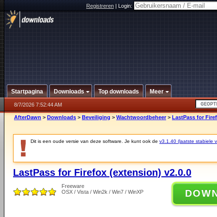
Registreren
|
Login:
Startpagina
Downloads
Top downloads
Meer
8/7/2026 7:52:44 AM
AfterDawn
>
Downloads
>
Beveiliging
>
Wachtwoordbeheer
>
LastPass for Fire
Dit is een oude versie van deze software. Je kunt ook de
v3.1.40 (laatste stabiele v
LastPass for Firefox (extension) v2.0.0
Freeware
DOW
OSX / Vista / Win2k / Win7 / WinXP