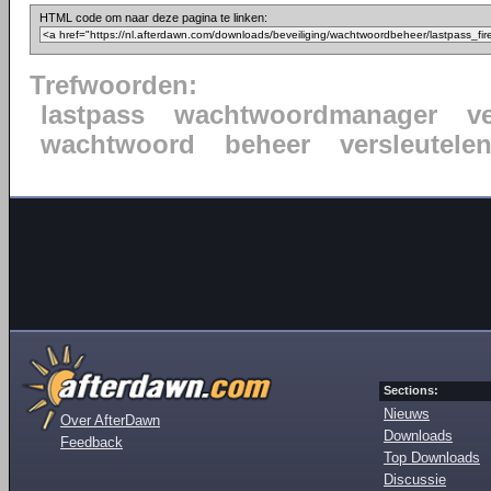
HTML code om naar deze pagina te linken:
Trefwoorden:
lastpass
wachtwoordmanager
ve
wachtwoord
beheer
versleutele
Sections:
Nieuws
Over AfterDawn
Downloads
Feedback
Top Downloads
Discussie