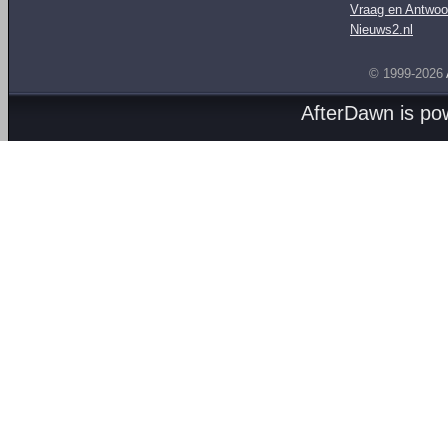
Vraag en Antwoo
Nieuws2.nl
© 1999-2026
AfterDawn is p