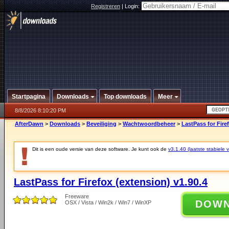
Registreren
|
Login:
Startpagina
Downloads
Top downloads
Meer
8/8/2026 8:10:20 PM
AfterDawn
>
Downloads
>
Beveiliging
>
Wachtwoordbeheer
>
LastPass for Fire
Dit is een oude versie van deze software. Je kunt ook de
v3.1.40 (laatste stabiele v
LastPass for Firefox (extension) v1.90.4
Freeware
DOW
OSX / Vista / Win2k / Win7 / WinXP