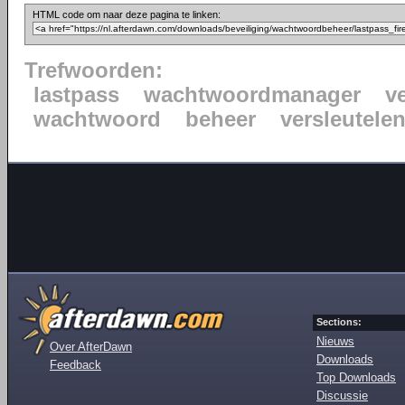
HTML code om naar deze pagina te linken:
Trefwoorden:
lastpass
wachtwoordmanager
ve
wachtwoord
beheer
versleutele
Sections:
Nieuws
Over AfterDawn
Downloads
Feedback
Top Downloads
Discussie