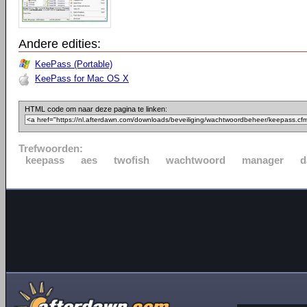
Andere edities:
KeePass (Portable)
KeePass for Mac OS X
HTML code om naar deze pagina te linken:
Trefwoorden:
keepass
aes
twofish
wachtwoord
manager
d