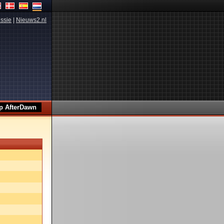
ssie
|
Nieuws2.nl