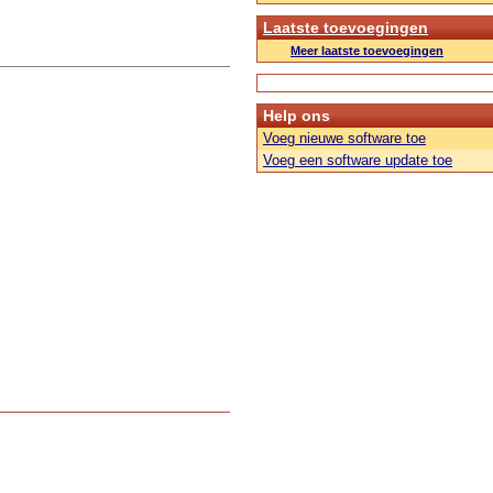
Laatste toevoegingen
Meer laatste toevoegingen
Help ons
Voeg nieuwe software toe
Voeg een software update toe