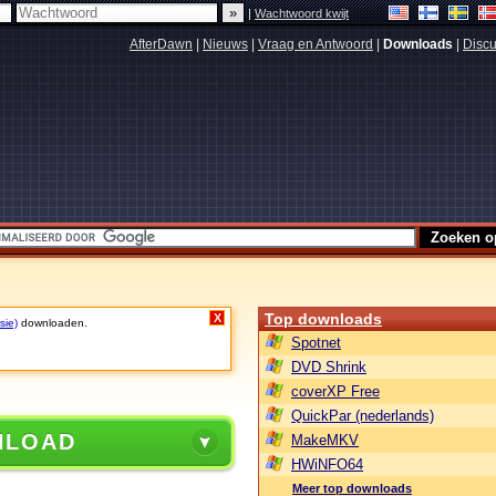
|
Wachtwoord kwijt
AfterDawn
|
Nieuws
|
Vraag en Antwoord
|
Downloads
|
Discu
Top downloads
X
sie)
downloaden.
Spotnet
DVD Shrink
coverXP Free
QuickPar (nederlands)
NLOAD
MakeMKV
HWiNFO64
Meer top downloads