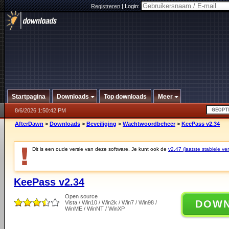
Registreren
|
Login:
Startpagina
Downloads
Top downloads
Meer
8/6/2026 1:50:42 PM
AfterDawn
>
Downloads
>
Beveiliging
>
Wachtwoordbeheer
>
KeePass v2.34
Dit is een oude versie van deze software. Je kunt ook de
v2.47 (laatste stabiele ver
KeePass v2.34
Open source
DOW
Vista / Win10 / Win2k / Win7 / Win98 /
WinME / WinNT / WinXP