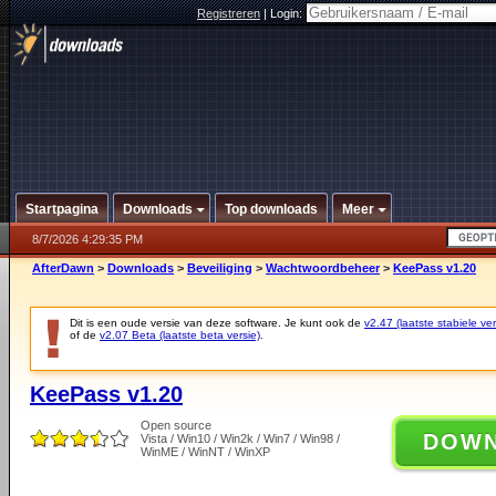
Registreren
|
Login:
Startpagina
Downloads
Top downloads
Meer
8/7/2026 4:29:35 PM
AfterDawn
>
Downloads
>
Beveiliging
>
Wachtwoordbeheer
>
KeePass v1.20
Dit is een oude versie van deze software. Je kunt ook de
v2.47 (laatste stabiele ver
of de
v2.07 Beta (laatste beta versie)
.
KeePass v1.20
Open source
DOW
Vista / Win10 / Win2k / Win7 / Win98 /
WinME / WinNT / WinXP