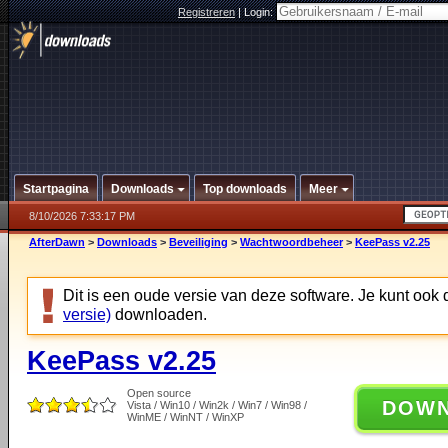
Registreren
|
Login:
Startpagina
Downloads
Top downloads
Meer
8/10/2026 7:33:17 PM
AfterDawn
>
Downloads
>
Beveiliging
>
Wachtwoordbeheer
>
KeePass v2.25
Dit is een oude versie van deze software. Je kunt ook
versie)
downloaden.
KeePass v2.25
Open source
DOW
Vista / Win10 / Win2k / Win7 / Win98 /
WinME / WinNT / WinXP