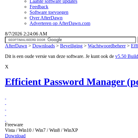
Laatste software updates
Feedback
Software toevoegen
Over AfterDawn
Adverteren op AfterDawn.com
8/7/2026 2:24:06 AM
AfterDawn
>
Downloads
>
Beveiliging
>
Wachtwoordbeheer
>
Eff
Dit is een oude versie van deze software. Je kunt ook de
v5.50 Build 
X
Efficient Password Manager (po
Freeware
Vista / Win10 / Win7 / Win8 / WinXP
Download