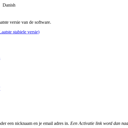
, Danish
atste versie van de software.
Laatste stabiele versie)
3
7
nder een nicknaam en je email adres in.
Een Activatie link word dan naa