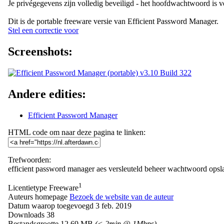
Je privégegevens zijn volledig beveiligd - het hoofdwachtwoord is v
Dit is de portable freeware versie van Efficient Password Manager.
Stel een correctie voor
Screenshots:
Andere edities:
Efficient Password Manager
HTML code om naar deze pagina te linken:
Trefwoorden:
efficient password manager
aes
versleuteld
beheer
wachtwoord
opsl
1
Licentietype
Freeware
Auteurs homepage
Bezoek de website van de auteur
Datum waarop toegevoegd
3 feb. 2019
Downloads
38
Bestandsgrootte
12.69 MB
(< 2min @ 1Mbps)