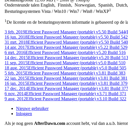
Ondersteunde talen
English, Finnish, Norwegian, Spanish, Dutch
1
Besturingssystemen
Vista / Win10 / Win7 / Win8 / WinXP
1
De licentie en de besturingssysteem informatie is gebaseerd op de la
3 feb. 2019
Efficient Password Manager (portable) v5.50 Build 544
(
16 jun. 2018
Efficient Password Manager (portable) v5.50 Build 542
31 mrt. 2018
Efficient Password Manager (portable) v5.50 Build 540
14 apr. 2017
Efficient Password Manager (portable) v5.22 Build 529
6 mrt. 2016
Efficient Password Manager (portable) v5.20 Build 516
14 dec. 2015
Efficient Password Manager (portable) v5.20 Build 51
11 sep. 2015
Efficient Password Manager (portable) v5.0 Build 510
18 aug. 2015
Efficient Password Manager (portable) v5.0 Build 505
5 feb. 2015
Efficient Password Manager (portable) v3.81 Build 383
22 jan. 2015
Efficient Password Manager (portable) v3.81 Build 381
16 jan. 2015
Efficient Password Manager (portable) v3.81 Build 379
17 dec. 2014
Efficient Password Manager (portable) v3.81 Build 37
6 nov. 2014
Efficient Password Manager (portable) v3.71 Build 371
9 aug. 2012
Efficient Password Manager (portable) v3.10 Build 322
Nieuwe gebruiker
Inloggen
Als je nog geen
AfterDawn.com
account hebt, vul dan a.u.b. hiero