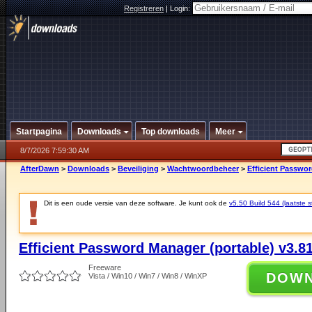
Registreren
|
Login:
Startpagina
Downloads
Top downloads
Meer
8/7/2026 7:59:30 AM
AfterDawn
>
Downloads
>
Beveiliging
>
Wachtwoordbeheer
>
Efficient Passwor
Dit is een oude versie van deze software. Je kunt ook de
v5.50 Build 544 (laatste s
Efficient Password Manager (portable) v3.81
Freeware
DOW
Vista / Win10 / Win7 / Win8 / WinXP