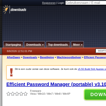
Registreren
|
Login:
Startpagina
Downloads
Top downloads
Meer
8/8/2026 12:51:01 PM
AfterDawn
>
Downloads
>
Beveiliging
>
Wachtwoordbeheer
>
Efficient Passwor
Dit is een oude versie van deze software. Je kunt ook de
v5.50 Build 544 (laatste s
Efficient Password Manager (portable) v3.10
Freeware
DOW
Vista / Win10 / Win7 / Win8 / WinXP