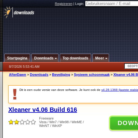
Registreren
|
Login:
Startpagina
Downloads
Top downloads
Meer
8/7/2026 5:53:41 AM
AfterDawn
>
Downloads
>
Beveiliging
>
Systeem schoonmaak
>
Xleaner v4.06 B
Dit is een oude versie van deze software. Je kunt ook de
v4.28.1368 (laatste stabie
Xleaner v4.06 Build 616
Freeware
DOW
Vista / Win7 / Win98 / WinME /
WinNT / WinXP