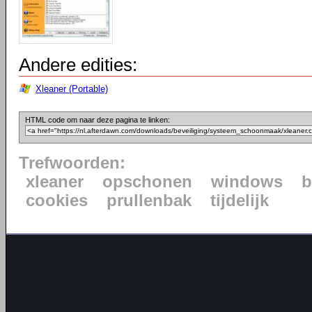
Andere edities:
Xleaner (Portable)
HTML code om naar deze pagina te linken:
Trefwoorden:
xleaner
opschonen
windows
b
cookies
prullenbak
tijdelijk