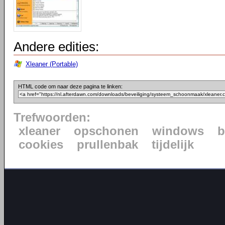
Andere edities:
Xleaner (Portable)
HTML code om naar deze pagina te linken:
Trefwoorden:
xleaner
opschonen
windows
b
cookies
prullenbak
tijdelijk