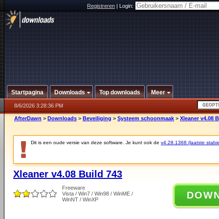
Registreren
|
Login:
Startpagina
Downloads
Top downloads
Meer
8/6/2026 3:28:36 PM
AfterDawn
>
Downloads
>
Beveiliging
>
Systeem schoonmaak
>
Xleaner v4.08 B
Dit is een oude versie van deze software. Je kunt ook de
v4.28.1368 (laatste stabie
Xleaner v4.08 Build 743
Freeware
DOW
Vista / Win7 / Win98 / WinME /
WinNT / WinXP